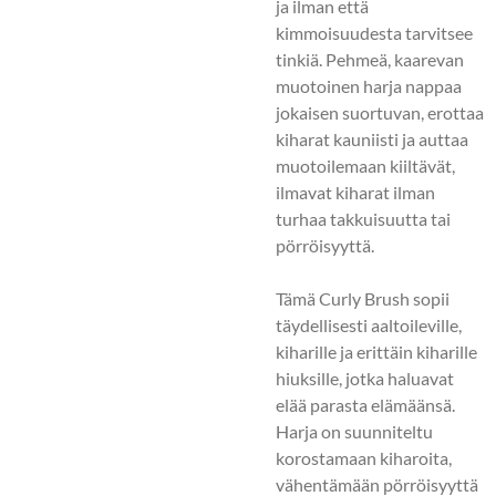
ja ilman että
kimmoisuudesta tarvitsee
tinkiä. Pehmeä, kaarevan
muotoinen harja nappaa
jokaisen suortuvan, erottaa
kiharat kauniisti ja auttaa
muotoilemaan kiiltävät,
ilmavat kiharat ilman
turhaa takkuisuutta tai
pörröisyyttä.
Tämä Curly Brush sopii
täydellisesti aaltoileville,
kiharille ja erittäin kiharille
hiuksille, jotka haluavat
elää parasta elämäänsä.
Harja on suunniteltu
korostamaan kiharoita,
vähentämään pörröisyyttä