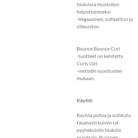
hiuksissa muotoilun
helpottamiseksi
-Vegaaninen, sulfaatiton ja
silikoniton
Bounce Bounce Curl
-tuotteet on kehitetty
Curly Girl
-metodin suositusten
mukaan.
Käyttö:
Ravista pulloa ja suihkuta
tasaisesti kuiviin tai
pyyhekuiviin hiuksiin
osioittain. Puristele