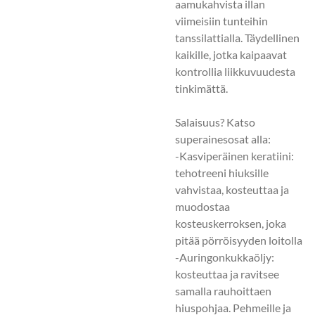
aamukahvista illan
viimeisiin tunteihin
tanssilattialla. Täydellinen
kaikille, jotka kaipaavat
kontrollia liikkuvuudesta
tinkimättä.
Salaisuus? Katso
superainesosat alla:
-Kasviperäinen keratiini:
tehotreeni hiuksille
vahvistaa, kosteuttaa ja
muodostaa
kosteuskerroksen, joka
pitää pörröisyyden loitolla
-Auringonkukkaöljy:
kosteuttaa ja ravitsee
samalla rauhoittaen
hiuspohjaa. Pehmeille ja