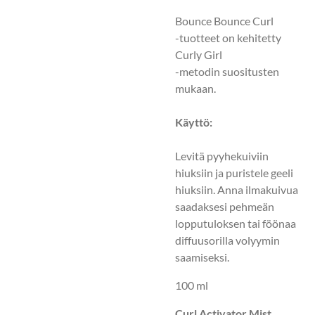
Bounce Bounce Curl
-tuotteet on kehitetty
Curly Girl
-metodin suositusten
mukaan.
Käyttö:
Levitä pyyhekuiviin
hiuksiin ja puristele geeli
hiuksiin. Anna ilmakuivua
saadaksesi pehmeän
lopputuloksen tai föönaa
diffuusorilla volyymin
saamiseksi.
100 ml
Curl Activator Mist