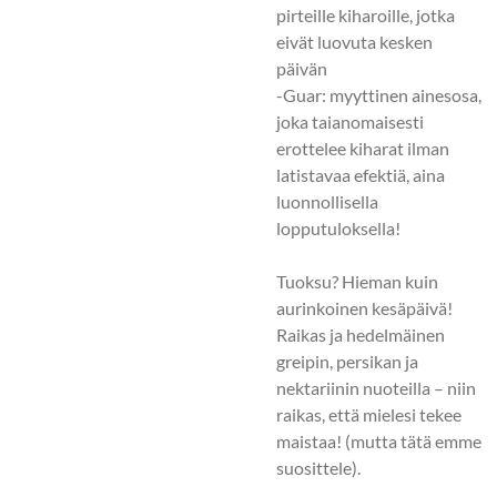
pirteille kiharoille, jotka
eivät luovuta kesken
päivän
-Guar: myyttinen ainesosa,
joka taianomaisesti
erottelee kiharat ilman
latistavaa efektiä, aina
luonnollisella
lopputuloksella!
Tuoksu? Hieman kuin
aurinkoinen kesäpäivä!
Raikas ja hedelmäinen
greipin, persikan ja
nektariinin nuoteilla – niin
raikas, että mielesi tekee
maistaa! (mutta tätä emme
suosittele).