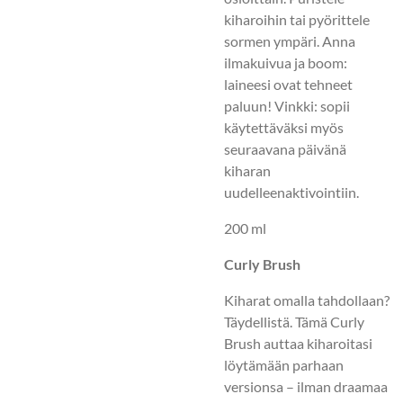
kiharoihin tai pyörittele
sormen ympäri. Anna
ilmakuivua ja boom:
laineesi ovat tehneet
paluun! Vinkki: sopii
käytettäväksi myös
seuraavana päivänä
kiharan
uudelleenaktivointiin.
200 ml
Curly Brush
Kiharat omalla tahdollaan?
Täydellistä. Tämä Curly
Brush auttaa kiharoitasi
löytämään parhaan
versionsa – ilman draamaa