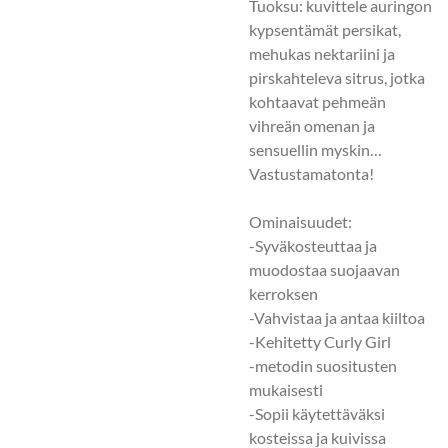
Tuoksu: kuvittele auringon
kypsentämät persikat,
mehukas nektariini ja
pirskahteleva sitrus, jotka
kohtaavat pehmeän
vihreän omenan ja
sensuellin myskin…
Vastustamatonta!
Ominaisuudet:
-Syväkosteuttaa ja
muodostaa suojaavan
kerroksen
-Vahvistaa ja antaa kiiltoa
-Kehitetty Curly Girl
-metodin suositusten
mukaisesti
-Sopii käytettäväksi
kosteissa ja kuivissa