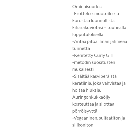
Ominaisuudet:
-Erottelee, muotoilee ja
korostaa luonnollista
kiharakuviotasi – tuuhealla
lopputuloksella
-Antaa pitoa ilman jähmeää
tunnetta
-Kehitetty Curly Girl
-metodin suositusten
mukaisesti
-Sisältää kasviperäistä
keratiinia, joka vahvistaa ja
hoitaa hiuksia.
Auringonkukkaöljy
kosteuttaa ja silottaa
pörröisyyttä
-Vegaaninen, sulfaatiton ja
silikoniton