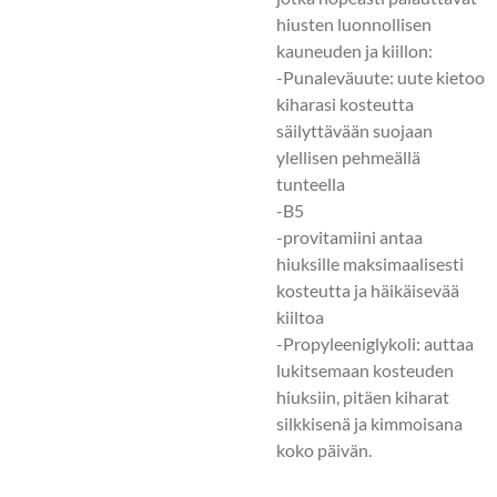
hiusten luonnollisen
kauneuden ja kiillon:
-Punaleväuute: uute kietoo
kiharasi kosteutta
säilyttävään suojaan
ylellisen pehmeällä
tunteella
-B5
-provitamiini antaa
hiuksille maksimaalisesti
kosteutta ja häikäisevää
kiiltoa
-Propyleeniglykoli: auttaa
lukitsemaan kosteuden
hiuksiin, pitäen kiharat
silkkisenä ja kimmoisana
koko päivän.