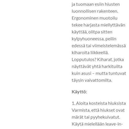
ja tuomaan esiin hiusten
luonnollisen rakenteen.
Ergonominen muotoilu
tekee harjasta miellyttävän
käyttää, olitpa sitten
kylpyhuoneessa, peilin
edessä tai viimeistelemässä
kiharoita liikkeellä.
Lopputulos? Kiharat, jotka
näyttävät yhtä harkituilta
kuin asusi – mutta tuntuvat
täysin vaivattomilta.
Käyttö:
1. Aloita kosteista hiuksista
Varmista, että hiukset ovat
märät tai pyyhekuivatut.
Käytä mielellään leave-in-