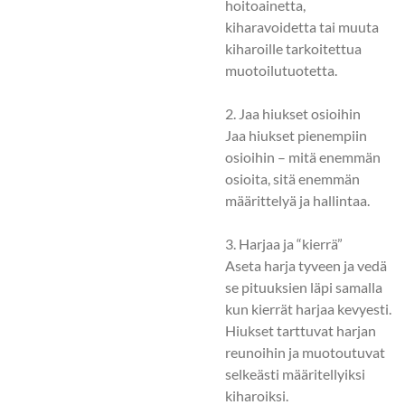
hoitoainetta,
kiharavoidetta tai muuta
kiharoille tarkoitettua
muotoilutuotetta.
2. Jaa hiukset osioihin
Jaa hiukset pienempiin
osioihin – mitä enemmän
osioita, sitä enemmän
määrittelyä ja hallintaa.
3. Harjaa ja “kierrä”
Aseta harja tyveen ja vedä
se pituuksien läpi samalla
kun kierrät harjaa kevyesti.
Hiukset tarttuvat harjan
reunoihin ja muotoutuvat
selkeästi määritellyiksi
kiharoiksi.