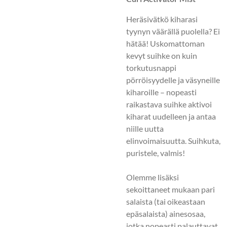
Heräsivätkö kiharasi
tyynyn väärällä puolella? Ei
hätää! Uskomattoman
kevyt suihke on kuin
torkutusnappi
pörröisyydelle ja väsyneille
kiharoille – nopeasti
raikastava suihke aktivoi
kiharat uudelleen ja antaa
niille uutta
elinvoimaisuutta. Suihkuta,
puristele, valmis!
Olemme lisäksi
sekoittaneet mukaan pari
salaista (tai oikeastaan
epäsalaista) ainesosaa,
jotka nopeasti palauttavat