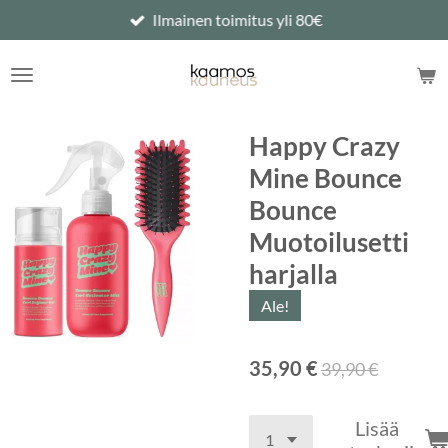
Ilmainen toimitus yli 80€
Siirry
pääsisältöön
Happy Crazy
Mine Bounce
Bounce
Muotoilusetti
harjalla
Ale!
35,90 €
39,90 €
Lisää