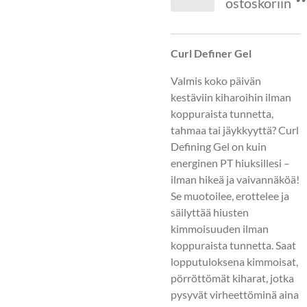
ostoskoriin
Curl Definer Gel
Valmis koko päivän
kestäviin kiharoihin ilman
koppuraista tunnetta,
tahmaa tai jäykkyyttä? Curl
Defining Gel on kuin
energinen PT hiuksillesi –
ilman hikeä ja vaivannäköä!
Se muotoilee, erottelee ja
säilyttää hiusten
kimmoisuuden ilman
koppuraista tunnetta. Saat
lopputuloksena kimmoisat,
pörröttömät kiharat, jotka
pysyvät virheettöminä aina