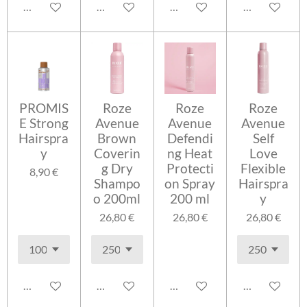
Lisää ostoskoriin
Lisää ostoskoriin
Lisää ostoskoriin
Lisää ostosko
PROMIS
Roze
Roze
Roze
E Strong
Avenue
Avenue
Avenue
Hairspra
Brown
Defendi
Self
y
Coverin
ng Heat
Love
g Dry
Protecti
Flexible
8,90 €
Shampo
on Spray
Hairspra
o 200ml
200 ml
y
26,80 €
26,80 €
26,80 €
Lisää ostoskoriin
Lisää ostoskoriin
Lisää ostoskoriin
Lisää ostosko