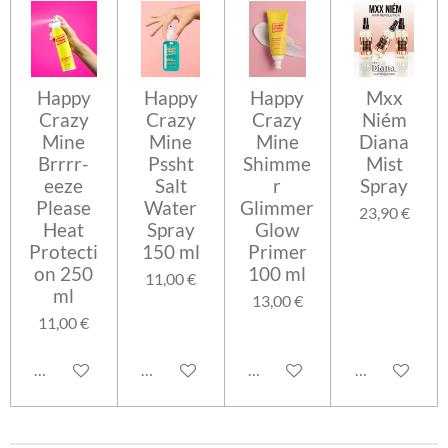
Happy
Happy
Happy
Mxx
Crazy
Crazy
Crazy
Niém
Mine
Mine
Mine
Diana
Brrrr-
Pssht
Shimme
Mist
eeze
Salt
r
Spray
Please
Water
Glimmer
23,90 €
Heat
Spray
Glow
Protecti
150 ml
Primer
on 250
100 ml
11,00 €
ml
13,00 €
11,00 €
Lisää ostoskoriin
Lisää ostoskoriin
Lisää ostoskoriin
Lisää ostosko