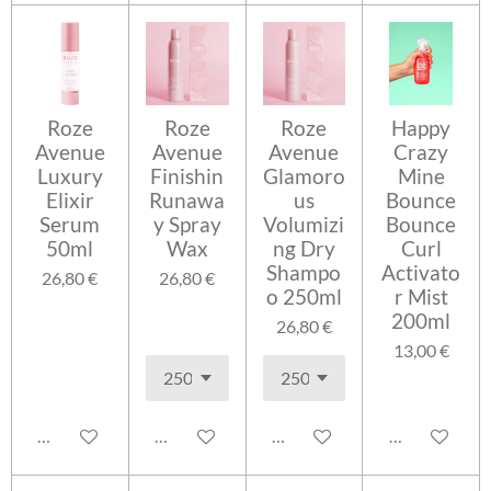
Roze
Roze
Roze
Happy
Avenue
Avenue
Avenue
Crazy
Luxury
Finishin
Glamoro
Mine
Elixir
Runawa
us
Bounce
Serum
y Spray
Volumizi
Bounce
50ml
Wax
ng Dry
Curl
Shampo
Activato
26,80 €
26,80 €
o 250ml
r Mist
200ml
26,80 €
13,00 €
Lisää ostoskoriin
Lisää ostoskoriin
Lisää ostoskoriin
Lisää ostosko