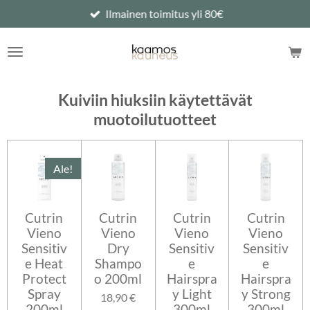
Ilmainen toimitus yli 80€
Siirry
pääsisältöön
Kuiviin hiuksiin käytettävät
muotoilutuotteet
Ale!
Cutrin
Cutrin
Cutrin
Cutrin
Vieno
Vieno
Vieno
Vieno
Sensitiv
Dry
Sensitiv
Sensitiv
e Heat
Shampo
e
e
Protect
o 200ml
Hairspra
Hairspra
Spray
y Light
y Strong
18,90 €
200ml
300ml
300ml