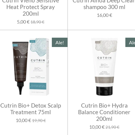
Cutrin Vieno Sensitive
Cutrin Ainoa Deep Clea
Heat Protect Spray
shampoo 300 ml
200ml
16,00 €
5,00 €
18,90 €
Ale!
Al
Cutrin Bio+ Detox Scalp
Cutrin Bio+ Hydra
Treatment 75ml
Balance Conditioner
200ml
10,00 €
19,90 €
10,00 €
21,90 €