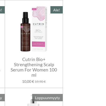
e!
Ale!
Cutrin Bio+
Strengthening Scalp
n
Serum For Women 100
ml
10,00 €
19,90 €
y
Loppuunmyyty