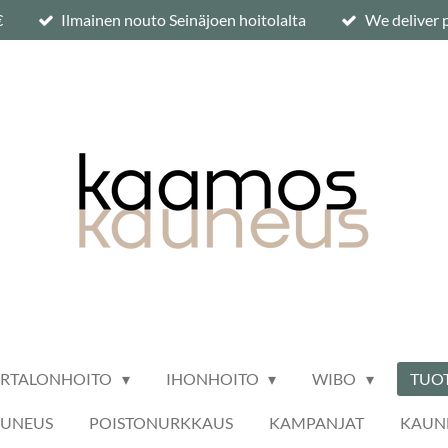
€
Ilmainen nouto Seinäjoen hoitolalta
We deliver p
ARTALONHOITO
IHONHOITO
WIBO
TUO
AUNEUS
POISTONURKKAUS
KAMPANJAT
KAUNE