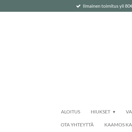
Ilmainen toimitus yli 80
Siirry
pääsisältöön
ALOITUS
HIUKSET
V
OTA YHTEYTTÄ
KAAMOS K