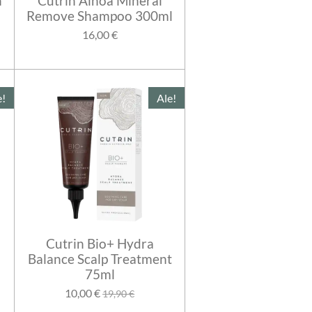
n
Cutrin Ainoa Mineral
Remove Shampoo 300ml
16,00 €
e!
Ale!
Cutrin Bio+ Hydra
Balance Scalp Treatment
75ml
10,00 €
19,90 €