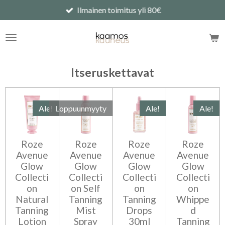
Ilmainen toimitus yli 80€
Siirry
pääsisältöön
Itseruskettavat
Ale!
Loppuunmyyty
Ale!
Ale!
Roze
Roze
Roze
Roze
Avenue
Avenue
Avenue
Avenue
Glow
Glow
Glow
Glow
Collecti
Collecti
Collecti
Collecti
on
on Self
on
on
Natural
Tanning
Tanning
Whippe
Tanning
Mist
Drops
d
Lotion
Spray
30ml
Tanning