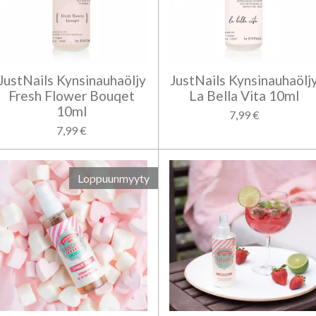
JustNails Kynsinauhaöljy
JustNails Kynsinauhaölj
Fresh Flower Bouqet
La Bella Vita 10ml
10ml
7,99 €
7,99 €
Loppuunmyyty