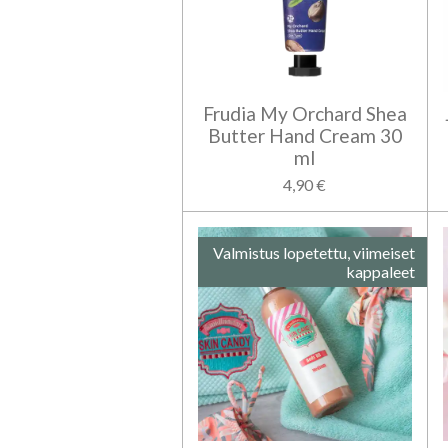
Frudia My Orchard Shea
Butter Hand Cream 30
ml
4,90 €
Valmistus lopetettu, viimeiset
kappaleet