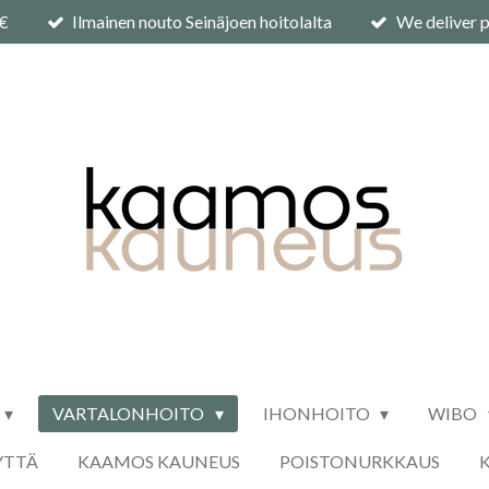
0€
Ilmainen nouto Seinäjoen hoitolalta
We deliver p
VARTALONHOITO
IHONHOITO
WIBO
YTTÄ
KAAMOS KAUNEUS
POISTONURKKAUS