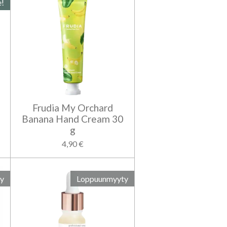
e!
Frudia My Orchard
Banana Hand Cream 30
g
4,90 €
y
Loppuunmyyty