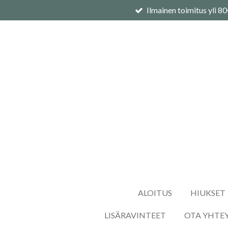
Ilmainen toimitus yli 8
Siirry
pääsisältöön
ALOITUS
HIUKSET
LISÄRAVINTEET
OTA YHTE