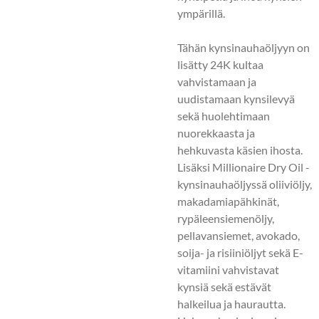
ympärillä.
Tähän kynsinauhaöljyyn on
lisätty 24K kultaa
vahvistamaan ja
uudistamaan kynsilevyä
sekä huolehtimaan
nuorekkaasta ja
hehkuvasta käsien ihosta.
Lisäksi Millionaire Dry Oil -
kynsinauhaöljyssä oliiviöljy,
makadamiapähkinät,
rypäleensiemenöljy,
pellavansiemet, avokado,
soija- ja risiiniöljyt sekä E-
vitamiini vahvistavat
kynsiä sekä estävät
halkeilua ja haurautta.