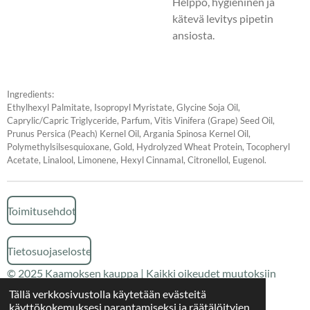
Helppo, hygieninen ja
kätevä levitys pipetin
ansiosta.
Ingredients:
Ethylhexyl Palmitate, Isopropyl Myristate, Glycine Soja Oil,
Caprylic/Capric Triglyceride, Parfum, Vitis Vinifera (Grape) Seed Oil,
Prunus Persica (Peach) Kernel Oil, Argania Spinosa Kernel Oil,
Polymethylsilsesquioxane, Gold, Hydrolyzed Wheat Protein, Tocopheryl
Acetate, Linalool, Limonene, Hexyl Cinnamal, Citronellol, Eugenol.
Toimitusehdot
Tietosuojaseloste
© 2025 Kaamoksen kauppa | Kaikki oikeudet muutoksiin
pidätetään
Tällä verkkosivustolla käytetään evästeitä
käyttökokemuksesi parantamiseksi ja räätälöityjen
Palvelun tarjoaa
Webador