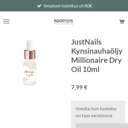
Ilmainen toimitus yli 80€
Siirry
pääsisältöön
JustNails
Kynsinauhaöljy
Millionaire Dry
Oil 10ml
7,99 €
Ilmoita, kun tuotetta
on taas varastossa.