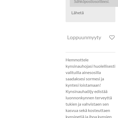
Lähetä
Loppuunmyyty
Hemmottele
kynsinauhojasi huolellisesti
valituilla ainesosilla
saadaksesi sormesi ja
kyntesi loistamaan!
Kynsinauhaöljy edistää
luonnonkynnen terveyttä
tukien ja vahvistaen sen
kasvua sekä kosteuttaen
kynsipetiä ja ihoa kynsien