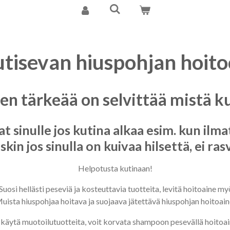
tisevan hiuspohjan hoit
en tärkeää on selvittää mistä k
 sinulle jos kutina alkaa esim. kun ilm
in jos sinulla on kuivaa hilsettä, ei ras
Helpotusta kutinaan!
 Suosi hellästi peseviä ja kosteuttavia tuotteita, levitä hoitoaine 
uista hiuspohjaa hoitava ja suojaava jätettävä hiuspohjan hoitoain
 käytä muotoilutuotteita, voit korvata shampoon pesevällä hoitoai