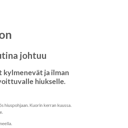
oon
utina johtuu
at kylmenevät ja ilman
voittuvalle hiukselle.
myös hiuspohjaan. Kuorin kerran kuussa.
e.
neella.