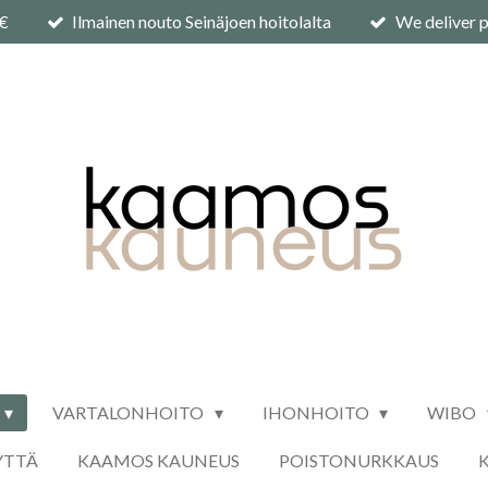
0€
Ilmainen nouto Seinäjoen hoitolalta
We deliver p
VARTALONHOITO
IHONHOITO
WIBO
YTTÄ
KAAMOS KAUNEUS
POISTONURKKAUS