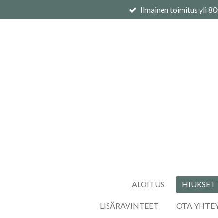
Ilmainen toimitus yli 8
Siirry
pääsisältöön
ALOITUS
HIUKSET
LISÄRAVINTEET
OTA YHTE