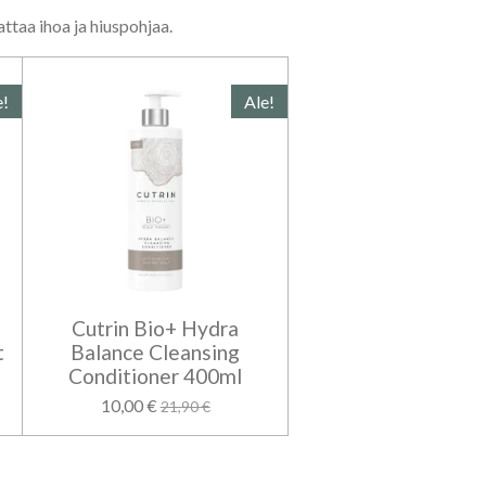
ttaa ihoa ja hiuspohjaa.
e!
Ale!
Cutrin Bio+ Hydra
t
Balance Cleansing
Conditioner 400ml
10,00 €
21,90 €