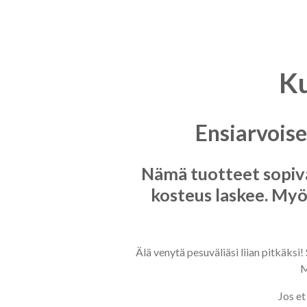
Ku
Ensiarvoise
Nämä tuotteet sopivat
kosteus laskee. Myösk
Älä venytä pesuväliäsi liian pitkäksi!
M
Jos et