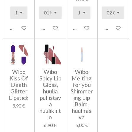
Lisää ostoskoriin
Lisää ostoskoriin
Lisää ostoskoriin
Lisää ostosko
Wibo
Wibo
Wibo
Kiss Of
Spicy Lip
Melting
Death
Gloss,
for you
Glitter
huulia
Shimmer
Lipstick
pullistav
ing Lip
a
Balm,
9,90 €
huulikiilt
huuliras
o
va
6,90 €
5,00 €