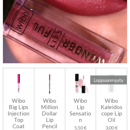
Loppuunmyyty
Wibo
Wibo
Wibo
Wibo
Big Lips
Million
Lip
Kaleidos
Injection
Dollar
Sensatio
cope Lip
Top
Lip
n
Oil
Coat
Pencil
5,50 €
3,00 €