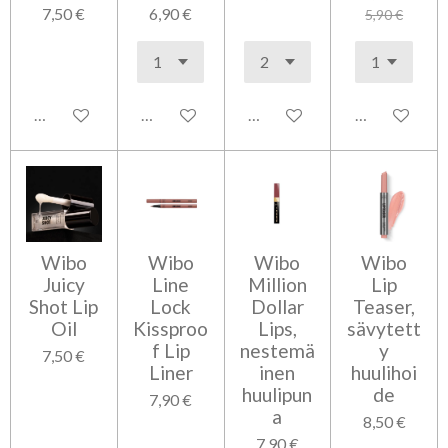
7,50 €
6,90 €
5,90 €
Lisää ostoskoriin
Lisää ostoskoriin
Lisää ostoskoriin
Ilmoita, kun s
Wibo
Wibo
Wibo
Wibo
Juicy
Line
Million
Lip
Shot Lip
Lock
Dollar
Teaser,
Oil
Kissproo
Lips,
sävytett
f Lip
nestemä
y
7,50 €
Liner
inen
huulihoi
huulipun
de
7,90 €
a
8,50 €
7,90 €