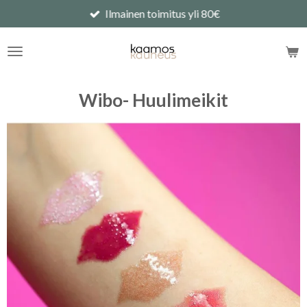
Ilmainen toimitus yli 80€
Siirry
pääsisältöön
Wibo- Huulimeikit