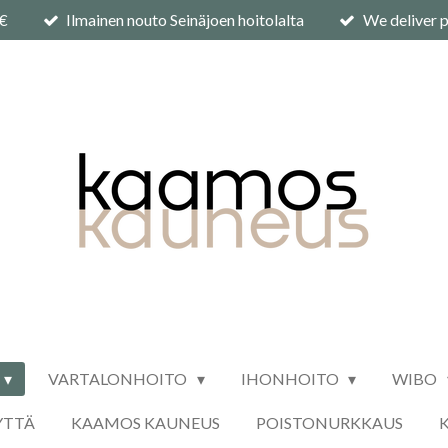
0€
Ilmainen nouto Seinäjoen hoitolalta
We deliver p
VARTALONHOITO
IHONHOITO
WIBO
YTTÄ
KAAMOS KAUNEUS
POISTONURKKAUS