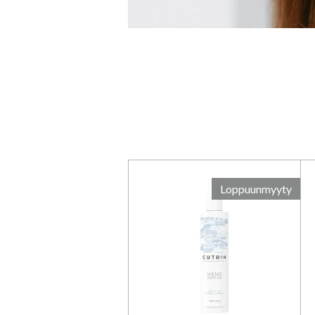
Promise, Cutrin
Loppuunmyyty