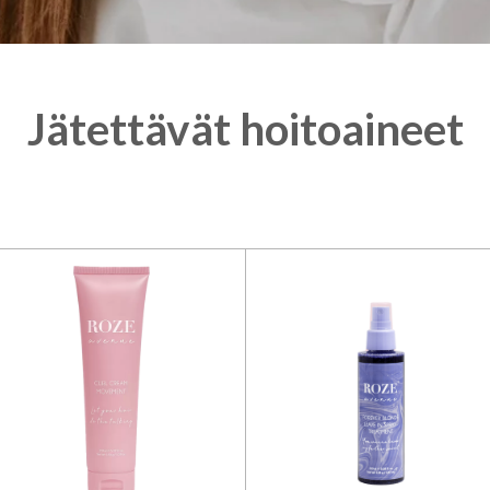
Jätettävät hoitoaineet
 Vieno Sensitive, Roze Avenue,