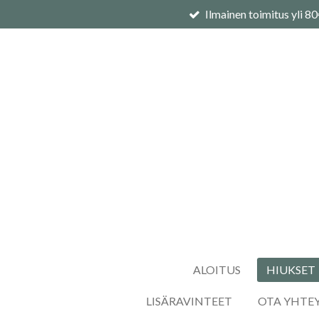
Ilmainen toimitus yli 8
Siirry
pääsisältöön
ALOITUS
HIUKSET
LISÄRAVINTEET
OTA YHTE