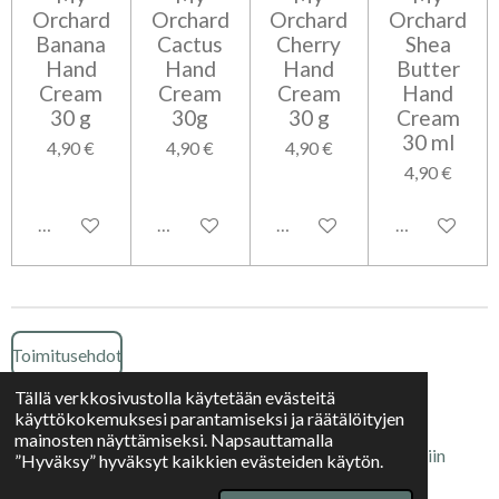
Orchard
Orchard
Orchard
Orchard
Banana
Cactus
Cherry
Shea
Hand
Hand
Hand
Butter
Cream
Cream
Cream
Hand
30 g
30g
30 g
Cream
30 ml
4,90 €
4,90 €
4,90 €
4,90 €
Lisää ostoskoriin
Lisää ostoskoriin
Lisää ostoskoriin
Lisää ostosko
Toimitusehdot
Tällä verkkosivustolla käytetään evästeitä
käyttökokemuksesi parantamiseksi ja räätälöityjen
Tietosuojaseloste
mainosten näyttämiseksi. Napsauttamalla
© 2025 Kaamoksen kauppa | Kaikki oikeudet muutoksiin
”Hyväksy” hyväksyt kaikkien evästeiden käytön.
pidätetään