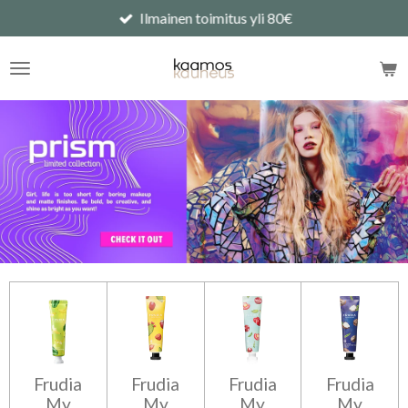
Ilmainen toimitus yli 80€
Siirry
pääsisältöön
Frudia
Frudia
Frudia
Frudia
My
My
My
My