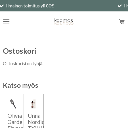
imitus yli 80€
Ilmainen nouto S
Siirry
pääsisältöön
Ostoskori
Ostoskorisi on tyhjä.
Katso myös
Olivia
Unna
Garden
Nordic