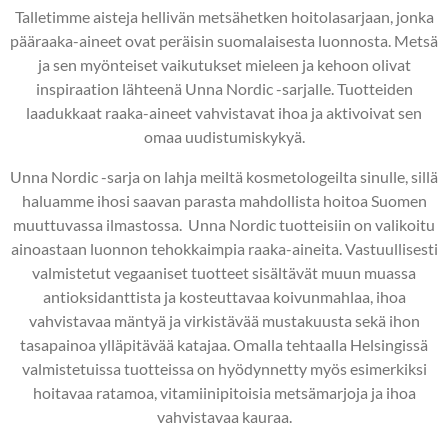
Talletimme aisteja hellivän metsähetken hoitolasarjaan, jonka
pääraaka-aineet ovat peräisin suomalaisesta luonnosta. Metsä
ja sen myönteiset vaikutukset mieleen ja kehoon olivat
inspiraation lähteenä Unna Nordic -sarjalle. Tuotteiden
laadukkaat raaka-aineet vahvistavat ihoa ja aktivoivat sen
omaa uudistumiskykyä.
Unna Nordic -sarja on lahja meiltä kosmetologeilta sinulle, sillä
haluamme ihosi saavan parasta mahdollista hoitoa Suomen
muuttuvassa ilmastossa. Unna Nordic
tuotteisiin on valikoitu
ainoastaan luonnon tehokkaimpia raaka-aineita. Vastuullisesti
valmistetut vegaaniset tuotteet sisältävät muun muassa
antioksidanttista ja kosteuttavaa koivunmahlaa, ihoa
vahvistavaa mäntyä ja virkistävää mustakuusta sekä ihon
tasapainoa ylläpitävää katajaa. Omalla tehtaalla Helsingissä
valmistetuissa tuotteissa on hyödynnetty myös esimerkiksi
hoitavaa ratamoa, vitamiinipitoisia metsämarjoja ja ihoa
vahvistavaa kauraa.