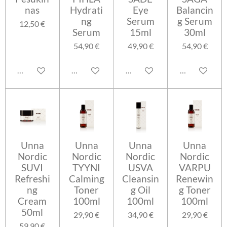
nas
Hydrati
Eye
Balancin
ng
Serum
g Serum
12,50 €
Serum
15ml
30ml
54,90 €
49,90 €
54,90 €
Lisää ostoskoriin
Lisää ostoskoriin
Lisää ostoskoriin
Lisää ostosko
Unna
Unna
Unna
Unna
Nordic
Nordic
Nordic
Nordic
SUVI
TYYNI
USVA
VARPU
Refreshi
Calming
Cleansin
Renewin
ng
Toner
g Oil
g Toner
Cream
100ml
100ml
100ml
50ml
29,90 €
34,90 €
29,90 €
59,90 €