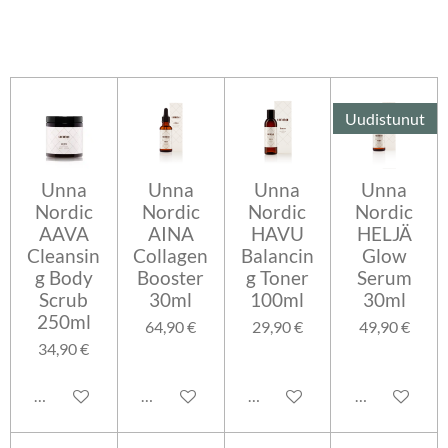
Uudistunut
Unna
Unna
Unna
Unna
Nordic
Nordic
Nordic
Nordic
AAVA
AINA
HAVU
HELJÄ
Cleansin
Collagen
Balancin
Glow
g Body
Booster
g Toner
Serum
Scrub
30ml
100ml
30ml
250ml
64,90 €
29,90 €
49,90 €
34,90 €
Lisää ostoskoriin
Lisää ostoskoriin
Lisää ostoskoriin
Lisää ostosko