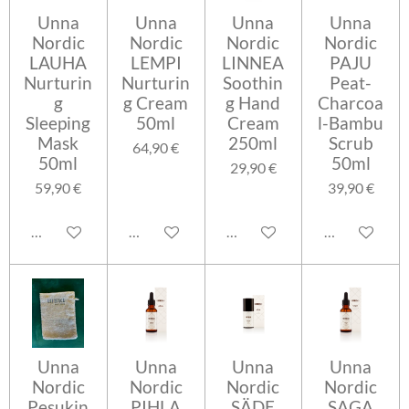
Unna
Unna
Unna
Unna
Nordic
Nordic
Nordic
Nordic
LAUHA
LEMPI
LINNEA
PAJU
Nurturin
Nurturin
Soothin
Peat-
g
g Cream
g Hand
Charcoa
Sleeping
50ml
Cream
l-Bambu
Mask
250ml
Scrub
64,90 €
50ml
50ml
29,90 €
59,90 €
39,90 €
Lisää ostoskoriin
Lisää ostoskoriin
Lisää ostoskoriin
Lisää ostosko
Unna
Unna
Unna
Unna
Nordic
Nordic
Nordic
Nordic
Pesukin
PIHLA
SÄDE
SAGA