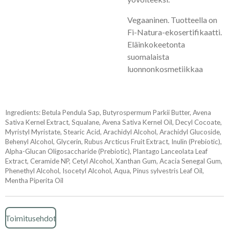
Vegaaninen. Tuotteella on
Fi-Natura-ekosertifikaatti.
Eläinkokeetonta
suomalaista
luonnonkosmetiikkaa
Ingredients: Betula Pendula Sap, Butyrospermum Parkii Butter, Avena
Sativa Kernel Extract, Squalane, Avena Sativa Kernel Oil, Decyl Cocoate,
Myristyl Myristate, Stearic Acid, Arachidyl Alcohol, Arachidyl Glucoside,
Behenyl Alcohol, Glycerin, Rubus Arcticus Fruit Extract, Inulin (Prebiotic),
Alpha-Glucan Oligosaccharide (Prebiotic), Plantago Lanceolata Leaf
Extract, Ceramide NP, Cetyl Alcohol, Xanthan Gum, Acacia Senegal Gum,
Phenethyl Alcohol, Isocetyl Alcohol, Aqua, Pinus sylvestris Leaf Oil,
Mentha Piperita Oil
Toimitusehdot