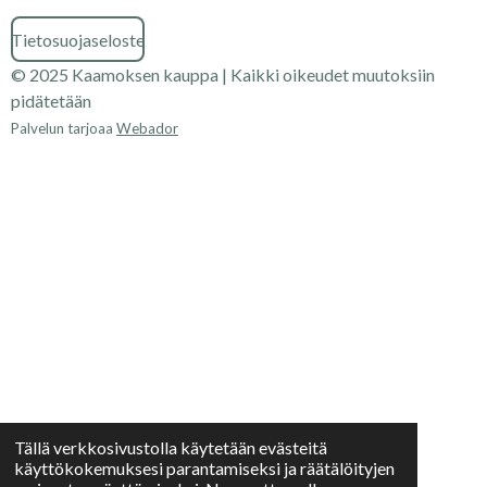
Tietosuojaseloste
© 2025 Kaamoksen kauppa | Kaikki oikeudet muutoksiin
pidätetään
Palvelun tarjoaa
Webador
Tällä verkkosivustolla käytetään evästeitä
käyttökokemuksesi parantamiseksi ja räätälöityjen