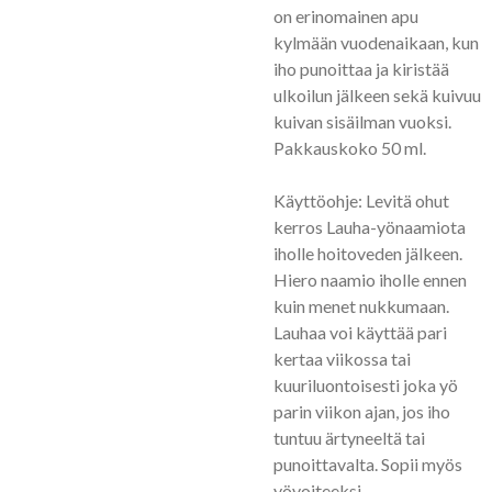
on erinomainen apu
kylmään vuodenaikaan, kun
iho punoittaa ja kiristää
ulkoilun jälkeen sekä kuivuu
kuivan sisäilman vuoksi.
Pakkauskoko 50 ml.
Käyttöohje: Levitä ohut
kerros Lauha-yönaamiota
iholle hoitoveden jälkeen.
Hiero naamio iholle ennen
kuin menet nukkumaan.
Lauhaa voi käyttää pari
kertaa viikossa tai
kuuriluontoisesti joka yö
parin viikon ajan, jos iho
tuntuu ärtyneeltä tai
punoittavalta. Sopii myös
yövoiteeksi.