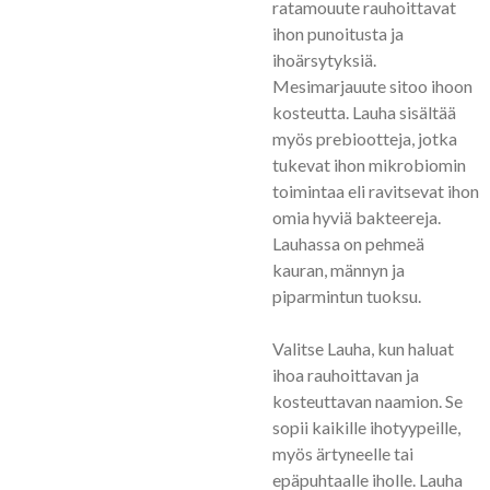
ratamouute rauhoittavat
ihon punoitusta ja
ihoärsytyksiä.
Mesimarjauute sitoo ihoon
kosteutta. Lauha sisältää
myös prebiootteja, jotka
tukevat ihon mikrobiomin
toimintaa eli ravitsevat ihon
omia hyviä bakteereja.
Lauhassa on pehmeä
kauran, männyn ja
piparmintun tuoksu.
Valitse Lauha, kun haluat
ihoa rauhoittavan ja
kosteuttavan naamion. Se
sopii kaikille ihotyypeille,
myös ärtyneelle tai
epäpuhtaalle iholle. Lauha