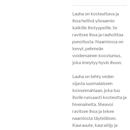
Lauha on kosteuttava ja
ihoa hellivä yönaamio
kaikille ihotyypeille. Se
ravitsee ihoa ja rauhoittaa
punoitusta. Naamiossa on
kevyt, pehmeän
voidemainen koostumus,
joka imeytyy hyvin ihoon.
Lauha on tehty veden
sijasta suomalaiseen
koivunmahlaan, joka tuo
iholle runsaasti kosteutta ja
hivenaineita. Sheavoi
ravitsee ihoa ja tekee
naamiosta täyteläisen.
Kaurauute, kauraöljy ja