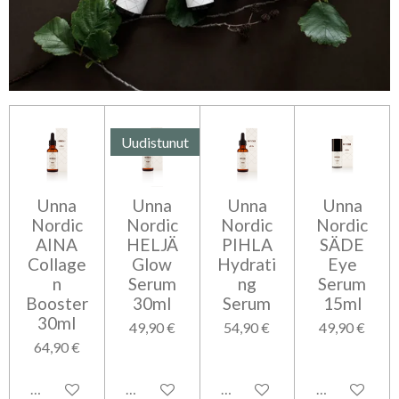
Uudistunut
Unna
Unna
Unna
Unna
Nordic
Nordic
Nordic
Nordic
AINA
HELJÄ
PIHLA
SÄDE
Collage
Glow
Hydrati
Eye
n
Serum
ng
Serum
Booster
30ml
Serum
15ml
30ml
49,90 €
54,90 €
49,90 €
64,90 €
Lisää ostoskoriin
Lisää ostoskoriin
Lisää ostoskoriin
Lisää ostosko