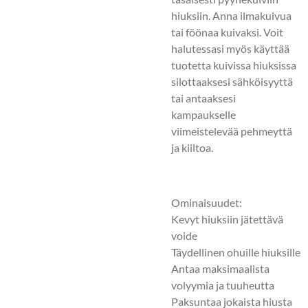
hiuksiin. Anna ilmakuivua
tai föönaa kuivaksi. Voit
halutessasi myös käyttää
tuotetta kuivissa hiuksissa
silottaaksesi sähköisyyttä
tai antaaksesi
kampaukselle
viimeistelevää pehmeyttä
ja kiiltoa.
Ominaisuudet:
Kevyt hiuksiin jätettävä
voide
Täydellinen ohuille hiuksille
Antaa maksimaalista
volyymia ja tuuheutta
Paksuntaa jokaista hiusta