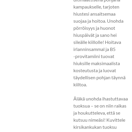
kampaukselle, tarjoten
hiustesi ansaitsemaa
suojaa ja hoitoa. Unohda
pörröisyys ja huonot
hiuspäivät ja sano hei
sileälle kiillolle! Hoitava
irlanninsammal ja B5
-provitamiini tuovat
hiuksille maksimaalista
kosteutusta ja luovat
täydellisen pohjan täynnä
kiiltoa.
Äläkä unohda ihastuttavaa
tuoksua – se on niin raikas
ja houkutteleva, että se
kutsuu nimeäsi! Kuvittele
kirsikankukan tuoksu