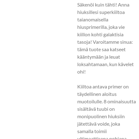
Säkenöi kuin tähti! Anna
hiuksillesi superkiiltoa
taianomaisella
hiusprimerilla, joka vie
kiillon kohti galaktisia
tasoja! Varoitamme sinua:
tämä tuote saa katseet
kääntymään ja leuat
loksahtamaan, kun kävelet
ohi!
Kiiltoa antava primer on
täydellinen aloitus
muotoilulle. 8 ominaisuutta
sisältävä tuubi on
monipuolinen hiuksiin
jätettävä voide, joka
samalla toimii
ultimaattisena pohjana