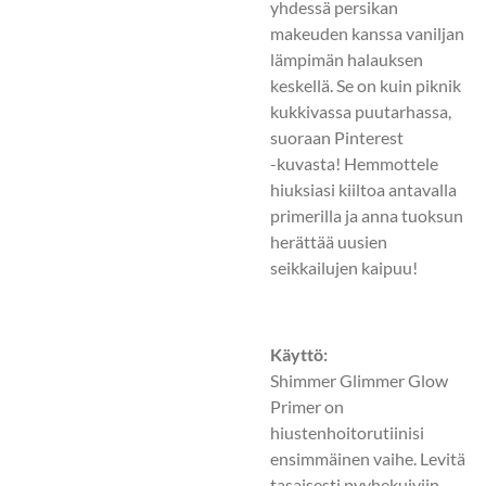
yhdessä persikan
makeuden kanssa vaniljan
lämpimän halauksen
keskellä. Se on kuin piknik
kukkivassa puutarhassa,
suoraan Pinterest
-kuvasta! Hemmottele
hiuksiasi kiiltoa antavalla
primerilla ja anna tuoksun
herättää uusien
seikkailujen kaipuu!
Käyttö:
Shimmer Glimmer Glow
Primer on
hiustenhoitorutiinisi
ensimmäinen vaihe. Levitä
tasaisesti pyyhekuiviin