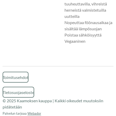
tuuheuttavilla, vihreistä
herneistä valmistetuilla
uutteilla
Nopeuttaa föönausaikaa ja
sisältää lämpösuojan
Poistaa sähköisyyttä
Vegaaninen
Toimitusehdot
Tietosuojaseloste
© 2025 Kaamoksen kauppa | Kaikki oikeudet muutoksiin
pidätetään
Palvelun tarjoaa
Webador