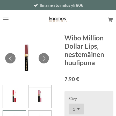
Ilmainen toimitus yli 80€
Siirry
pääsisältöön
Wibo Million
Dollar Lips,
nestemäinen
huulipuna
7,90 €
Sävy