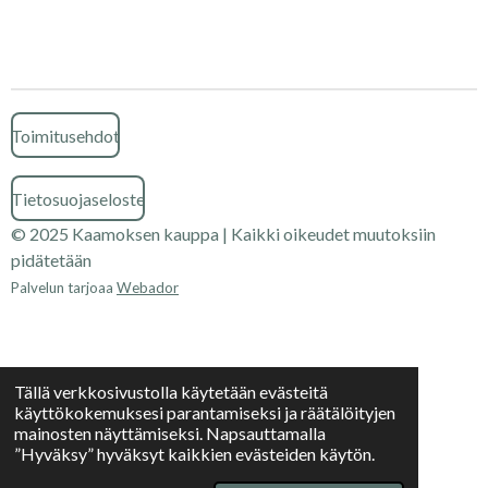
Toimitusehdot
Tietosuojaseloste
© 2025 Kaamoksen kauppa | Kaikki oikeudet muutoksiin
pidätetään
Palvelun tarjoaa
Webador
Tällä verkkosivustolla käytetään evästeitä
käyttökokemuksesi parantamiseksi ja räätälöityjen
mainosten näyttämiseksi. Napsauttamalla
”Hyväksy” hyväksyt kaikkien evästeiden käytön.