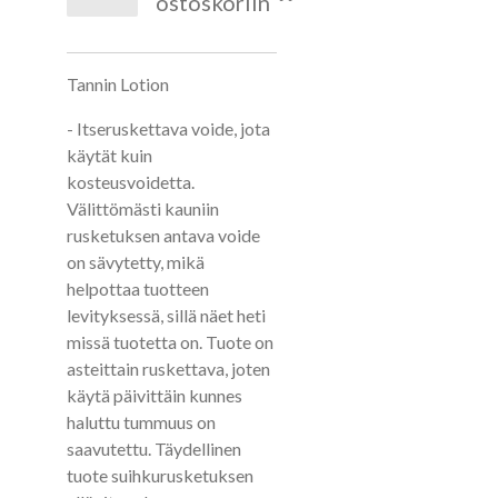
ostoskoriin
Tannin Lotion
- Itseruskettava voide, jota
käytät kuin
kosteusvoidetta.
Välittömästi kauniin
rusketuksen antava voide
on sävytetty, mikä
helpottaa tuotteen
levityksessä, sillä näet heti
missä tuotetta on. Tuote on
asteittain ruskettava, joten
käytä päivittäin kunnes
haluttu tummuus on
saavutettu. Täydellinen
tuote suihkurusketuksen