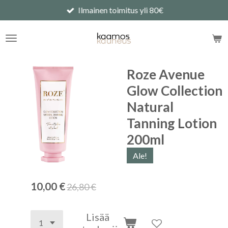
Ilmainen toimitus yli 80€
Siirry
pääsisältöön
Roze Avenue
Glow Collection
Natural
Tanning Lotion
200ml
Ale!
10,00 €
26,80 €
Lisää