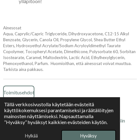
ylläpitoon!
Ainesosat
Aqua, Caprylic/Capric Triglyceride, Dihydroxyacetone, C12-15 Alkyl
Benzoate, Glycerin, Canola Oil, Propylene Glycol, Shea Butter Ethyl
Esters, Hydroxyethyl Acrylate/Sodium Acryloyldimethyl Taurate
Copolymer, Tocopheryl Acetate, Dimethicone, Polysorbate 60, Sorbitan
Isostearate, Caramel, Maltodextrin, Lactic Acid, Ethylhexylglycerin,
Phenoxyethanol, Parfum. Huomioithan, että ainesosat voivat muuttua.
Tarkista aina pakkaus.
Toimitusehdot
Tällä verkkosivustolla käytetään evästeitä
käyttökokemuksesi parantamiseksi ja räätälöityjen
Tietosuojaseloste
mainosten näyttämiseksi. Napsauttamalla
© 2025 Kaamoksen kauppa | Kaikki oikeudet muutoksiin
”Hyväksy” hyväksyt kaikkien evästeiden käytön.
pidätetään
Hylkää
Hyväksy
Palvelun tarjoaa
Webador