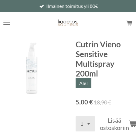
Ilmainen toimitus yli 80€
Siirry
pääsisältöön
Cutrin Vieno
Sensitive
Multispray
200ml
Ale!
5,00 €
18,90 €
Lisää
ostoskoriin