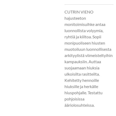
CUTRIN VIENO
hajusteeton
monitoimisuihke antaa
luonnollista volyymia,
ryhtiä ja kiiltoa. Sopii
monipuoliseen hiusten
muotoiluun luonnollisesta
arkityylistä viimeisteltyihin
kampauksiin. Auttaa
suojaamaan hiuksia
ulkoisilta rasitteilta.
Kehitetty hennoille
hiuksille ja herkälle
hiuspohjalle. Testattu
pohjoisissa
ääriolosuhteissa.