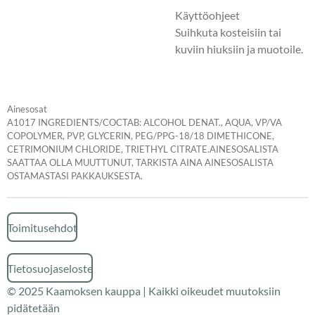
Käyttöohjeet
Suihkuta kosteisiin tai
kuviin hiuksiin ja muotoile.
Ainesosat
A1017 INGREDIENTS/COCTAB: ALCOHOL DENAT., AQUA, VP/VA
COPOLYMER, PVP, GLYCERIN, PEG/PPG-18/18 DIMETHICONE,
CETRIMONIUM CHLORIDE, TRIETHYL CITRATE.AINESOSALISTA
SAATTAA OLLA MUUTTUNUT, TARKISTA AINA AINESOSALISTA
OSTAMASTASI PAKKAUKSESTA.
Toimitusehdot
Tietosuojaseloste
© 2025 Kaamoksen kauppa | Kaikki oikeudet muutoksiin
pidätetään