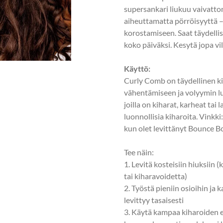
supersankari liukuu vaivatto
aiheuttamatta pörröisyyttä –
korostamiseen. Saat täydellis
koko päiväksi. Kesytä jopa vi
Käyttö:
Curly Comb on täydellinen k
vähentämiseen ja volyymin lu
joilla on kiharat, karheat tai
luonnollisia kiharoita. Vinkk
kun olet levittänyt Bounce B
Tee näin:
1. Levitä kosteisiin hiuksiin 
tai kiharavoidetta)
2. Työstä pieniin osioihin ja 
levittyy tasaisesti
3. Käytä kampaa kiharoiden e