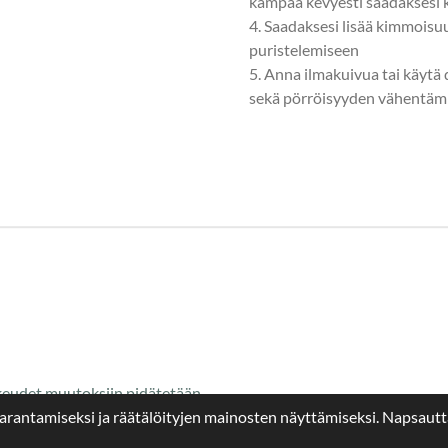
kampaa kevyesti saadaksesi
4. Saadaksesi lisää kimmoisuu
puristelemiseen
5. Anna ilmakuivua tai käytä
sekä pörröisyyden vähentämi
keudet muutoksiin pidätetään
parantamiseksi ja räätälöityjen mainosten näyttämiseksi. Napsaut