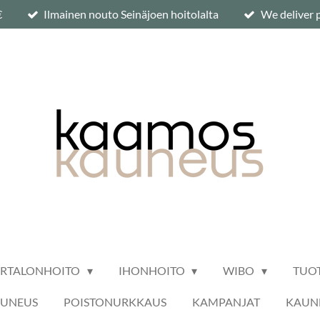
€
Ilmainen nouto Seinäjoen hoitolalta
We deliver p
ARTALONHOITO
IHONHOITO
WIBO
TUO
AUNEUS
POISTONURKKAUS
KAMPANJAT
KAUNE