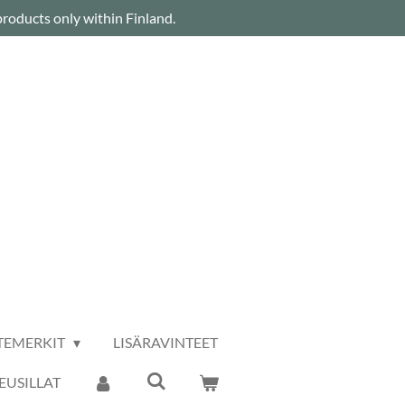
roducts only within Finland.
TEMERKIT
LISÄRAVINTEET
USILLAT