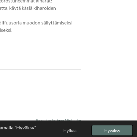
 korostuneemmat kiharat!
tta, käytä käsiä kiharoiden
 diffuusoria muodon säilyttämiseksi
seksi.
Palvelun tarjoaa
Webador
tamalla ”Hyväksy”
Hylkää
Hyväksy