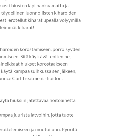
masti hiusten läpi hankaamatta ja
 täydellinen luonnollisten kiharoiden
esti erotellut kiharat upealla volyymilla
lleimmät kiharat!
iharoiden korostamiseen, pörröisyyden
omiseen. Sitä käyttävät eniten ne,
 laineikkaat hiukset korostaakseen
i: käytä kampaa suihkussa sen jälkeen,
ounce Curl Treatment -hoidon.
(käytä hiuksiin jätettävää hoitoainetta
kampaa juurista latvoihin, jotta tuote
rottelemiseen ja muotoiluun. Pyöritä