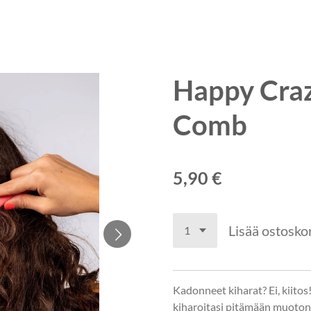
Happy Craz
Comb
5,90 €
Lisää ostoskor
Kadonneet kiharat? Ei, kiito
kiharoitasi pitämään muoton