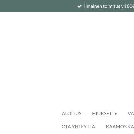
Ilmainen toimitus yli 80
Siirry
pääsisältöön
ALOITUS
HIUKSET
V
OTA YHTEYTTÄ
KAAMOS K