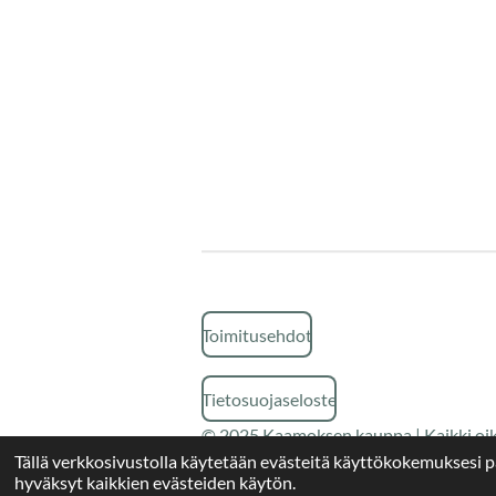
Toimitusehdot
Tietosuojaseloste
© 2025 Kaamoksen kauppa | Kaikki oi
Tällä verkkosivustolla käytetään evästeitä käyttökokemuksesi 
hyväksyt kaikkien evästeiden käytön.