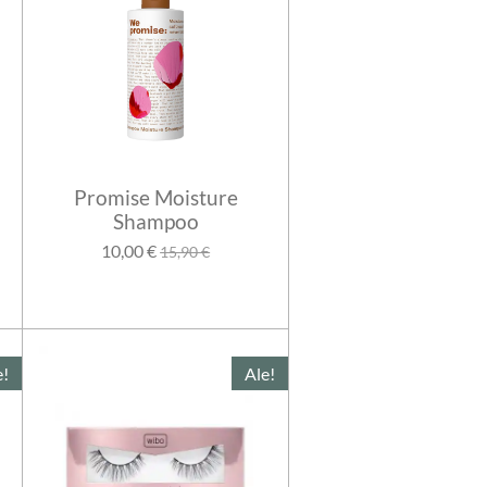
Promise Moisture
Shampoo
10,00 €
15,90 €
e!
Ale!