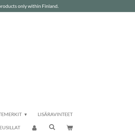
roducts only within Finland.
TEMERKIT
LISÄRAVINTEET
USILLAT