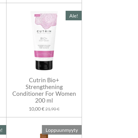
Ale!
Cutrin Bio+
Strengthening
Conditioner For Women
200 ml
10,00 €
21,90 €
e!
Loppuunmyyty