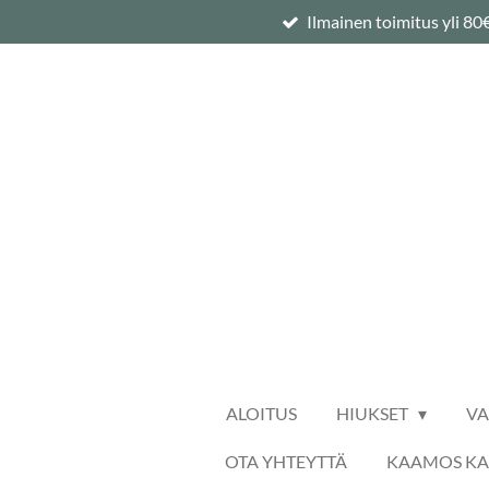
Ilmainen toimitus yli 80
Siirry
pääsisältöön
ALOITUS
HIUKSET
V
OTA YHTEYTTÄ
KAAMOS K