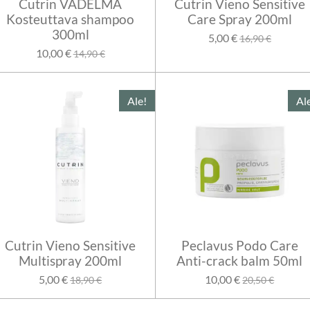
Cutrin VADELMA
Cutrin Vieno Sensitive
Kosteuttava shampoo
Care Spray 200ml
300ml
5,00 €
16,90 €
10,00 €
14,90 €
Ale!
Al
Cutrin Vieno Sensitive
Peclavus Podo Care
Multispray 200ml
Anti-crack balm 50ml
5,00 €
10,00 €
18,90 €
20,50 €