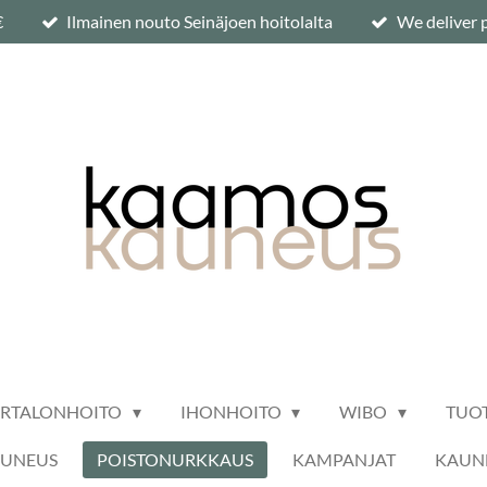
€
Ilmainen nouto Seinäjoen hoitolalta
We deliver p
ARTALONHOITO
IHONHOITO
WIBO
TUO
AUNEUS
POISTONURKKAUS
KAMPANJAT
KAUNE