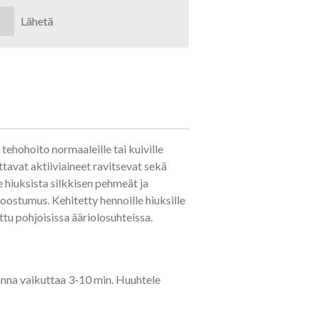
Lähetä
hohoito normaaleille tai kuiville
ttavat aktiiviaineet ravitsevat sekä
e hiuksista silkkisen pehmeät ja
koostumus. Kehitetty hennoille hiuksille
attu pohjoisissa ääriolosuhteissa.
 anna vaikuttaa 3-10 min. Huuhtele