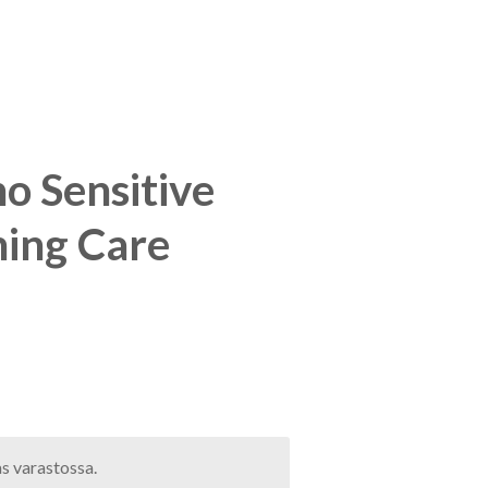
o Sensitive
ing Care
as varastossa.