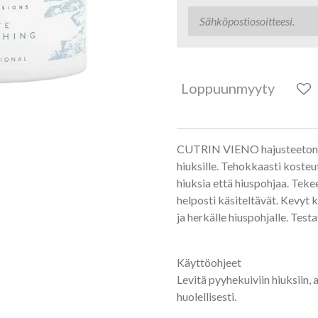
Loppuunmyyty
CUTRIN VIENO hajusteeton te
hiuksille. Tehokkaasti kosteu
hiuksia että hiuspohjaa. Teke
helposti käsiteltävät. Kevyt 
ja herkälle hiuspohjalle. Test
Käyttöohjeet
Levitä pyyhekuiviin hiuksiin,
huolellisesti.