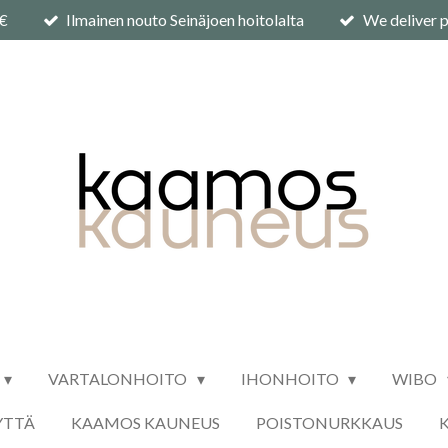
0€
Ilmainen nouto Seinäjoen hoitolalta
We deliver p
VARTALONHOITO
IHONHOITO
WIBO
YTTÄ
KAAMOS KAUNEUS
POISTONURKKAUS