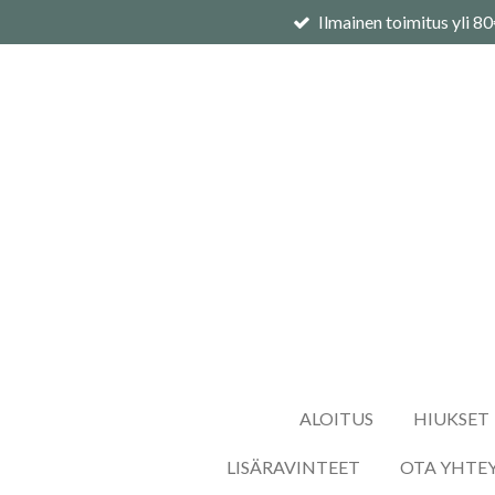
Ilmainen toimitus yli 8
Siirry
pääsisältöön
ALOITUS
HIUKSET
LISÄRAVINTEET
OTA YHTE