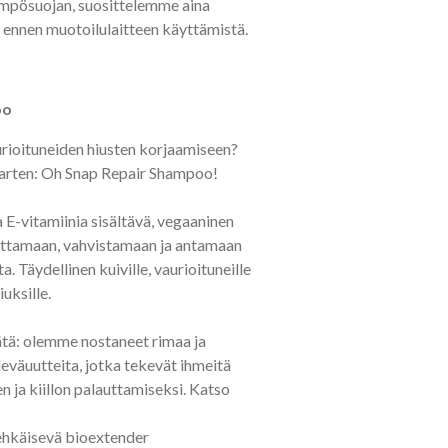
lämpösuojan, suosittelemme aina
ennen muotoilulaitteen käyttämistä.
oo
urioituneiden hiusten korjaamiseen?
 varten: Oh Snap Repair Shampoo!
E-vitamiinia sisältävä, vegaaninen
ttamaan, vahvistamaan ja antamaan
a. Täydellinen kuiville, vaurioituneille
iuksille.
ätä: olemme nostaneet rimaa ja
leväuutteita, jotka tekevät ihmeitä
n ja kiillon palauttamiseksi. Katso
 ehkäisevä bioextender