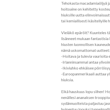
Tehokasta macadamiaöljyä ja 
hoitoaine on kehitetty kost
hiuksille uutta elinvoimaisuutt
tai kemiallisesti käsitellyille h
Vieläkö epäröit? Kuunteles t
lisänneet mukaan fantastisia 
hiusten luonnollisen kauneude
nämä uskomattomat uutteet:
-Hoitava ja tulevia vaurioita
-Irlanninsammal antaa ylivoim
-Ikiviuhko ehkäisee pörröisyy
-Euroopanmerikaali auttaa yl
hiuksia.
Eikä hauskuus lopu siihen! Ho
nenällesi ananaksen trooppise
sydännuolteista paljastuu jasmi
huipentuu lopuksi tunnelmall