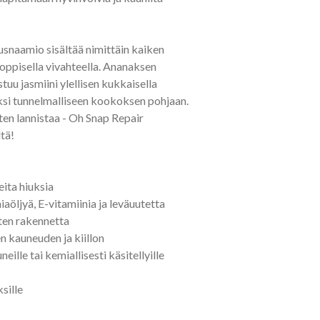
usnaamio sisältää nimittäin kaiken
oppisella vivahteella. Ananaksen
tuu jasmiini ylellisen kukkaisella
uksi tunnelmalliseen kookoksen pohjaan.
ten lannistaa - Oh Snap Repair
tä!
eita hiuksia
öljyä, E-vitamiinia ja leväuutetta
sten rakennetta
en kauneuden ja kiillon
neille tai kemiallisesti käsitellyille
sille