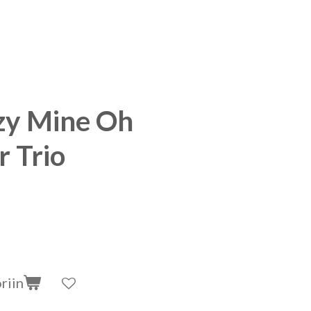
zy Mine Oh
r Trio
riin