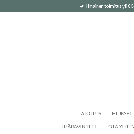
Ilmainen toimitus yli 8
Siirry
pääsisältöön
ALOITUS
HIUKSET
LISÄRAVINTEET
OTA YHTE