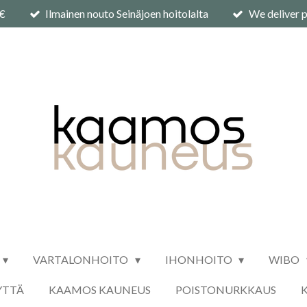
0€
Ilmainen nouto Seinäjoen hoitolalta
We deliver p
VARTALONHOITO
IHONHOITO
WIBO
YTTÄ
KAAMOS KAUNEUS
POISTONURKKAUS