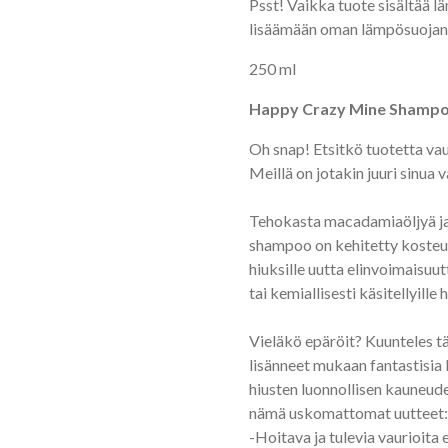
Psst! Vaikka tuote sisältää 
lisäämään oman lämpösuojan 
250 ml
Happy Crazy Mine Shamp
Oh snap! Etsitkö tuotetta va
Meillä on jotakin juuri sinua
Tehokasta macadamiaöljyä ja 
shampoo on kehitetty kosteu
hiuksille uutta elinvoimaisuutt
tai kemiallisesti käsitellyille h
Vieläkö epäröit? Kuunteles t
lisänneet mukaan fantastisia 
hiusten luonnollisen kauneude
nämä uskomattomat uutteet:
-Hoitava ja tulevia vaurioita