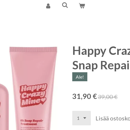
Happy Cra
Snap Repai
Ale!
31,90 €
39,00 €
Lisää ostosko