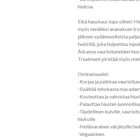
hiuksia.
Eikä hauskuus lopu siihen! Hi
myös nenällesi ananaksen tro
jälkeen sydännuolteista paljas
twistillä, joka huipentuu lop
Älä anna vaurioituneiden hius
Treatment piristää myös miel
Ominaisuudet:
-Korjaa ja paikkaa vaurioitun
-Sisältää tehokasta macadamia
-Kosteuttaa ja vahvistaa hiu
-Palauttaa hiusten luonnollis
-Täydellinen kuiville, vaurioitu
hiuksille
-Hellävarainen värjätyille hiuk
-Vegaaninen.