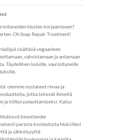
ent
urioituneiden hiusten korjaamiseen?
 varten: Oh Snap Repair Treatment!
iaöljyä sisältävä vegaaninen
teuttamaan, vahvistamaan ja antamaan
a. Täydellinen kuiville, vaurioituneille
iuksille.
ätä: olemme nostaneet rimaa ja
leväuutteita, jotka tekevät ihmeitä
n ja kiillon palauttamiseksi. Katso
 ehkäisevä bioextender
aisesti parasta kosteutusta hiuksillesi
ttä ja sähköisyyttä
läpitämään hyvinvoivia ja kauniita