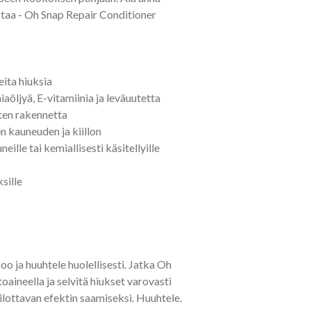
staa - Oh Snap Repair Conditioner
eita hiuksia
öljyä, E-vitamiinia ja leväuutetta
sten rakennetta
en kauneuden ja kiillon
neille tai kemiallisesti käsitellyille
sille
 ja huuhtele huolellisesti. Jatka Oh
oaineella ja selvitä hiukset varovasti
silottavan efektin saamiseksi. Huuhtele.