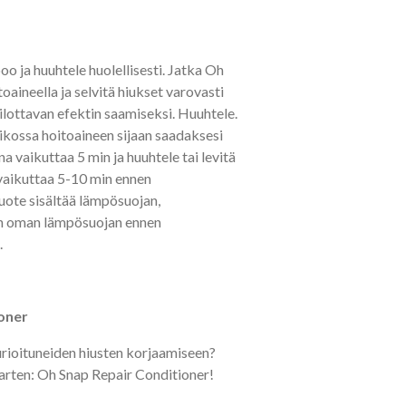
 ja huuhtele huolellisesti. Jatka Oh
oaineella ja selvitä hiukset varovasti
silottavan efektin saamiseksi. Huuhtele.
ikossa hoitoaineen sijaan saadaksesi
a vaikuttaa 5 min ja huuhtele tai levitä
 vaikuttaa 5-10 min ennen
uote sisältää lämpösuojan,
än oman lämpösuojan ennen
.
oner
urioituneiden hiusten korjaamiseen?
 varten: Oh Snap Repair Conditioner!