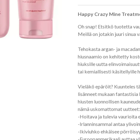
Happy Crazy Mine Treatm
Oh snap! Etsitkö tuotetta va
Meillä on jotakin juuri sinua
Tehokasta argan- ja macadam
hiusnaamio on kehitetty kos
hiuksille uutta elinvoimaisuutt
tai kemiallisesti käsitellyille h
Vieläkö epäröit? Kuunteles t
lisänneet mukaan fantastisia 
hiusten luonnollisen kauneude
nämä uskomattomat uutteet:
-Hoitava ja tulevia vaurioita
-Irlanninsammal antaa ylivoim
-Ikiviuhko ehkäisee pörröisyy
-Euroopanmerikaali auttaa yl