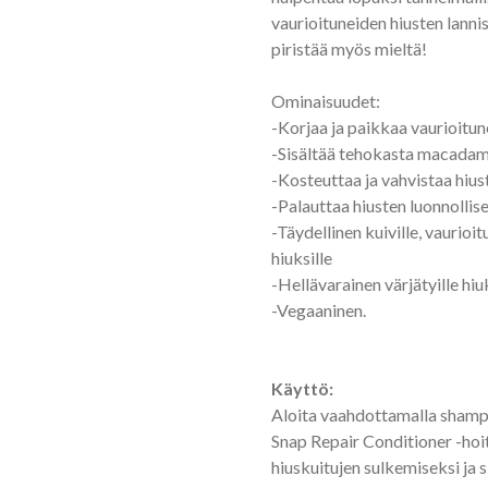
vaurioituneiden hiusten lanni
piristää myös mieltä!
Ominaisuudet:
-Korjaa ja paikkaa vaurioitun
-Sisältää tehokasta macadamia
-Kosteuttaa ja vahvistaa hiu
-Palauttaa hiusten luonnollis
-Täydellinen kuiville, vaurioitu
hiuksille
-Hellävarainen värjätyille hiuk
-Vegaaninen.
Käyttö:
Aloita vaahdottamalla shampoo
Snap Repair Conditioner -hoit
hiuskuitujen sulkemiseksi ja 