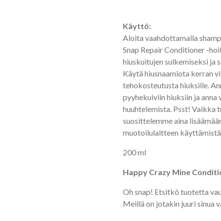
Käyttö:
Aloita vaahdottamalla shampoo
Snap Repair Conditioner -hoit
hiuskuitujen sulkemiseksi ja 
Käytä hiusnaamiota kerran vi
tehokosteutusta hiuksille. Ann
pyyhekuiviin hiuksiin ja anna
huuhtelemista. Psst! Vaikka t
suosittelemme aina lisäämä
muotoilulaitteen käyttämistä
200 ml
Happy Crazy Mine Conditi
Oh snap! Etsitkö tuotetta va
Meillä on jotakin juuri sinua