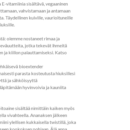
E-vitamiinia sisältävä, vegaaninen
euttamaan, vahvistamaan ja antamaan
a. Täydellinen kuiville, vaurioituneille
iuksille.
ätä: olemme nostaneet rimaa ja
leväuutteita, jotka tekevät ihmeitä
n ja kiillon palauttamiseksi. Katso
 ehkäisevä bioextender
aisesti parasta kosteutusta hiuksillesi
ttä ja sähköisyyttä
läpitämään hyvinvoivia ja kauniita
itoaine sisältää nimittäin kaiken myös
lla vivahteella. Ananaksen jälkeen
ini ylellisen kukkaisella twistillä, joka
iseen kookoksen pohjaan. Älä anna