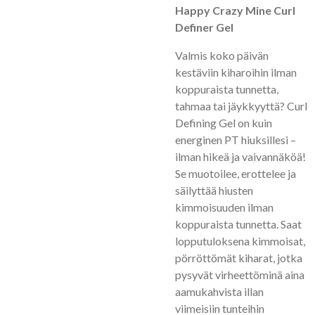
Happy Crazy Mine Curl
Definer Gel
Valmis koko päivän
kestäviin kiharoihin ilman
koppuraista tunnetta,
tahmaa tai jäykkyyttä? Curl
Defining Gel on kuin
energinen PT hiuksillesi –
ilman hikeä ja vaivannäköä!
Se muotoilee, erottelee ja
säilyttää hiusten
kimmoisuuden ilman
koppuraista tunnetta. Saat
lopputuloksena kimmoisat,
pörröttömät kiharat, jotka
pysyvät virheettöminä aina
aamukahvista illan
viimeisiin tunteihin