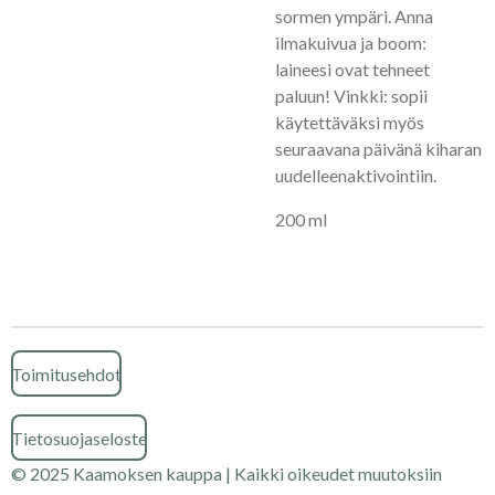
sormen ympäri. Anna
ilmakuivua ja boom:
laineesi ovat tehneet
paluun! Vinkki: sopii
käytettäväksi myös
seuraavana päivänä kiharan
uudelleenaktivointiin.
200 ml
Toimitusehdot
Tietosuojaseloste
© 2025 Kaamoksen kauppa | Kaikki oikeudet muutoksiin