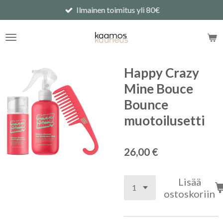
Ilmainen toimitus yli 80€
Siirry
pääsisältöön
Happy Crazy
Mine Bouce
Bounce
muotoilusetti
26,00 €
Lisää
ostoskoriin