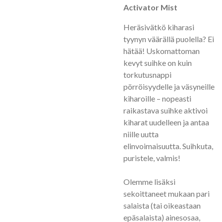
Activator Mist
Heräsivätkö kiharasi
tyynyn väärällä puolella? Ei
hätää! Uskomattoman
kevyt suihke on kuin
torkutusnappi
pörröisyydelle ja väsyneille
kiharoille – nopeasti
raikastava suihke aktivoi
kiharat uudelleen ja antaa
niille uutta
elinvoimaisuutta. Suihkuta,
puristele, valmis!
Olemme lisäksi
sekoittaneet mukaan pari
salaista (tai oikeastaan
epäsalaista) ainesosaa,