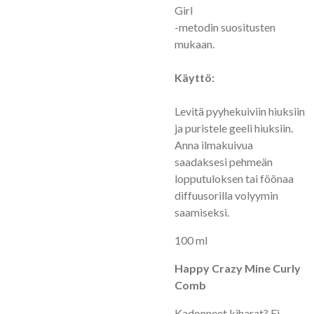
Girl
-metodin suositusten
mukaan.
Käyttö:
Levitä pyyhekuiviin hiuksiin
ja puristele geeli hiuksiin.
Anna ilmakuivua
saadaksesi pehmeän
lopputuloksen tai föönaa
diffuusorilla volyymin
saamiseksi.
100 ml
Happy Crazy Mine Curly
Comb
Kadonneet kiharat? Ei,