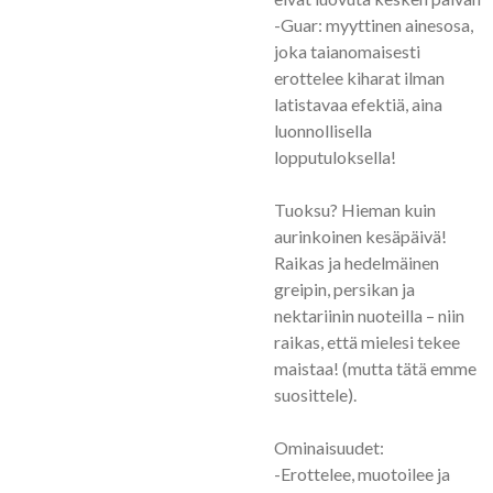
-Guar: myyttinen ainesosa,
joka taianomaisesti
erottelee kiharat ilman
latistavaa efektiä, aina
luonnollisella
lopputuloksella!
Tuoksu? Hieman kuin
aurinkoinen kesäpäivä!
Raikas ja hedelmäinen
greipin, persikan ja
nektariinin nuoteilla – niin
raikas, että mielesi tekee
maistaa! (mutta tätä emme
suosittele).
Ominaisuudet:
-Erottelee, muotoilee ja