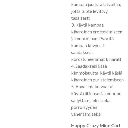
kampaa juurista latvoihin,
jotta tuote levittyy
tasaisesti
3. Käytä kampaa
kiharoiden erottelemiseen
ja muotoiluun. Pyöritä
kampaa kevyesti
saadaksesi
korostuneemmat kiharat!
4. Saadaksesi lisää
kimmoisuutta, käytä käsiä
kiharoiden puristelemiseen
5. Anna ilmakuivua tai
käytä diffuusoria muodon
säilyttämiseksi sekä
pörröisyyden
vähentämiseksi.
Happy Crazy Mine Curl