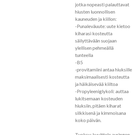
jotka nopeasti palauttavat
hiusten luonnollisen
kauneuden ja kiillon:
-Punaleväuute: uute kietoo
kiharasi kosteutta
säilyttävään suojaan
ylellisen pehmeällä
tunteella
-B5
-provitamiini antaa hiuksille
maksimaalisesti kosteutta
ja häikäisevää kiiltoa
-Propyleeniglykoli: auttaa
lukitsemaan kosteuden
hiuksiin, pitäen kiharat
silkkisenä ja kimmoisana
koko päivän.
Tuoksu: kuvittele auringon