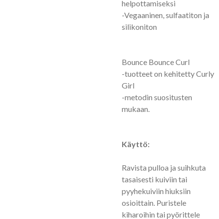
helpottamiseksi
-Vegaaninen, sulfaatiton ja
silikoniton
Bounce Bounce Curl
-tuotteet on kehitetty Curly
Girl
-metodin suositusten
mukaan.
Käyttö:
Ravista pulloa ja suihkuta
tasaisesti kuiviin tai
pyyhekuiviin hiuksiin
osioittain. Puristele
kiharoihin tai pyörittele