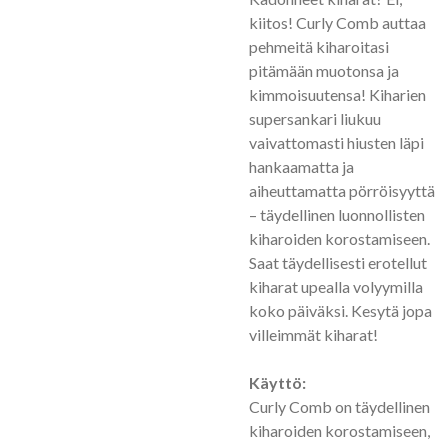
kiitos! Curly Comb auttaa
pehmeitä kiharoitasi
pitämään muotonsa ja
kimmoisuutensa! Kiharien
supersankari liukuu
vaivattomasti hiusten läpi
hankaamatta ja
aiheuttamatta pörröisyyttä
– täydellinen luonnollisten
kiharoiden korostamiseen.
Saat täydellisesti erotellut
kiharat upealla volyymilla
koko päiväksi. Kesytä jopa
villeimmät kiharat!
Käyttö:
Curly Comb on täydellinen
kiharoiden korostamiseen,