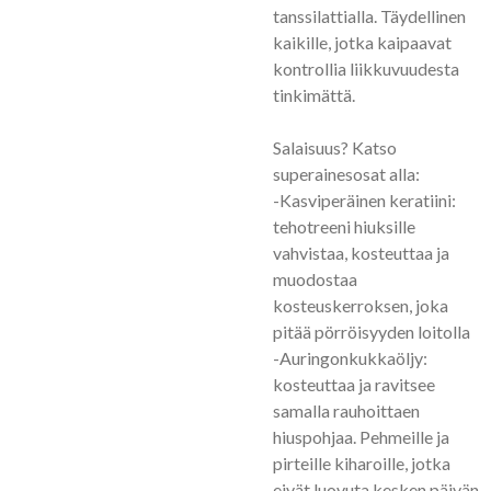
tanssilattialla. Täydellinen
kaikille, jotka kaipaavat
kontrollia liikkuvuudesta
tinkimättä.
Salaisuus? Katso
superainesosat alla:
-Kasviperäinen keratiini:
tehotreeni hiuksille
vahvistaa, kosteuttaa ja
muodostaa
kosteuskerroksen, joka
pitää pörröisyyden loitolla
-Auringonkukkaöljy:
kosteuttaa ja ravitsee
samalla rauhoittaen
hiuspohjaa. Pehmeille ja
pirteille kiharoille, jotka
eivät luovuta kesken päivän