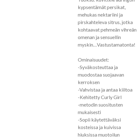
kypsentämät persikat,
mehukas nektariini ja
pirskahteleva sitrus, jotka
kohtaavat pehmeän vihreän
omenan ja sensuellin
myskin…Vastustamatonta!
Ominaisuudet:
-Syväkosteuttaa ja
muodostaa suojaavan
kerroksen
-Vahvistaa ja antaa kiiltoa
-Kehitetty Curly Girl
-metodin suositusten
mukaisesti
-Sopii käytettäväksi
kosteissa ja kuivissa
hiuksissa muotoilun