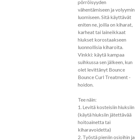
pörröisyyden
vähentämiseen ja volyymin
luomiseen. Sitä käyttävät
eniten ne, joilla on kiharat,
karheat tai laineikkaat
hiukset korostaakseen
luonnollisia kiharoita.
Vinkki: käytä kampaa
suihkussa sen jälkeen, kun
olet levittänyt Bounce
Bounce Curl Treatment -
hoidon.
Tee näin:
1. Levitä kosteisiin hiuksiin
(käytä hiuksiin jätettävää
hoitoainetta tai
kiharavoidetta)
2. Työstä pieniin osioihin ja