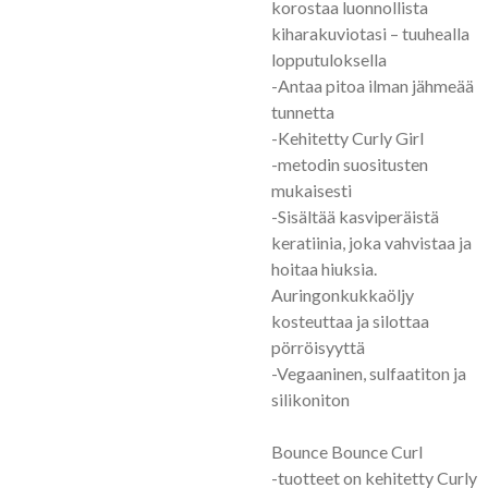
korostaa luonnollista
kiharakuviotasi – tuuhealla
lopputuloksella
-Antaa pitoa ilman jähmeää
tunnetta
-Kehitetty Curly Girl
-metodin suositusten
mukaisesti
-Sisältää kasviperäistä
keratiinia, joka vahvistaa ja
hoitaa hiuksia.
Auringonkukkaöljy
kosteuttaa ja silottaa
pörröisyyttä
-Vegaaninen, sulfaatiton ja
silikoniton
Bounce Bounce Curl
-tuotteet on kehitetty Curly