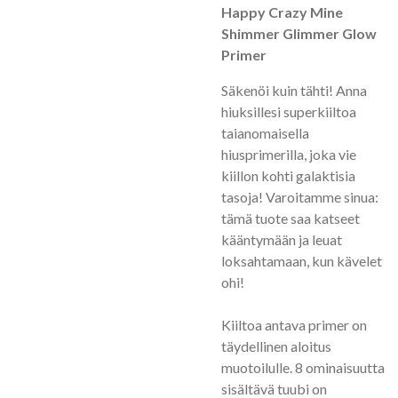
Happy Crazy Mine
Shimmer Glimmer Glow
Primer
Säkenöi kuin tähti! Anna
hiuksillesi superkiiltoa
taianomaisella
hiusprimerilla, joka vie
kiillon kohti galaktisia
tasoja! Varoitamme sinua:
tämä tuote saa katseet
kääntymään ja leuat
loksahtamaan, kun kävelet
ohi!
Kiiltoa antava primer on
täydellinen aloitus
muotoilulle. 8 ominaisuutta
sisältävä tuubi on