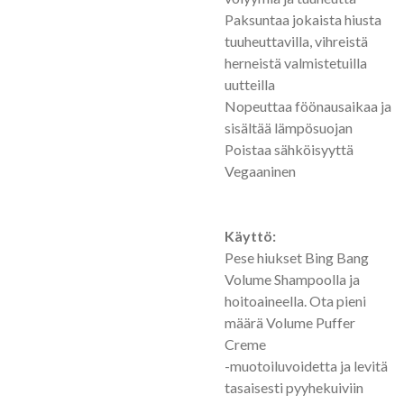
Paksuntaa jokaista hiusta
tuuheuttavilla, vihreistä
herneistä valmistetuilla
uutteilla
Nopeuttaa föönausaikaa ja
sisältää lämpösuojan
Poistaa sähköisyyttä
Vegaaninen
Käyttö:
Pese hiukset Bing Bang
Volume Shampoolla ja
hoitoaineella. Ota pieni
määrä Volume Puffer
Creme
-muotoiluvoidetta ja levitä
tasaisesti pyyhekuiviin