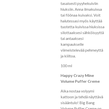
tasaisesti pyyhekuiviin
hiuksiin. Anna ilmakuivua
tai föönaa kuivaksi. Voit
halutessasi myös käyttää
tuotetta kuivissa hiuksissa
silottaaksesi sähköisyyttä
tai antaaksesi
kampaukselle
viimeistelevää pehmeyttä
ja kiiltoa.
100 ml
Happy Crazy Mine
Volume Puffer Creme
Aika nostaa volyymi
kattoon ja tehdä näyttävä
sisääntulo! Big Bang
Volume Puffer Creme on