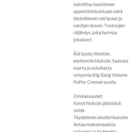
sekoittuu kauniiseen
appelsiininkukkaan sekä
täyteläiseen setripuun ja
vaniljan duoon. Tuoksujen
räjähdys, joka hurmaa
jokaisen!
Älä tyydy litteisiin,
elottomiin hiuksiin. Saavuta
suurta ja uskaliasta
volyymia Big Bang Volume
Puffer Cremen avulla.
Ominaisuudet:
Kevyt hiuksiin jätettävä
voide
Täydellinen ohuille hiuksille
Antaa maksimaalista
volyymia ja tuuheutta