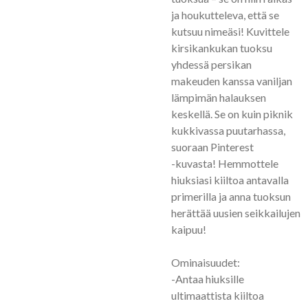
ja houkutteleva, että se
kutsuu nimeäsi! Kuvittele
kirsikankukan tuoksu
yhdessä persikan
makeuden kanssa vaniljan
lämpimän halauksen
keskellä. Se on kuin piknik
kukkivassa puutarhassa,
suoraan Pinterest
-kuvasta! Hemmottele
hiuksiasi kiiltoa antavalla
primerilla ja anna tuoksun
herättää uusien seikkailujen
kaipuu!
Ominaisuudet:
-Antaa hiuksille
ultimaattista kiiltoa