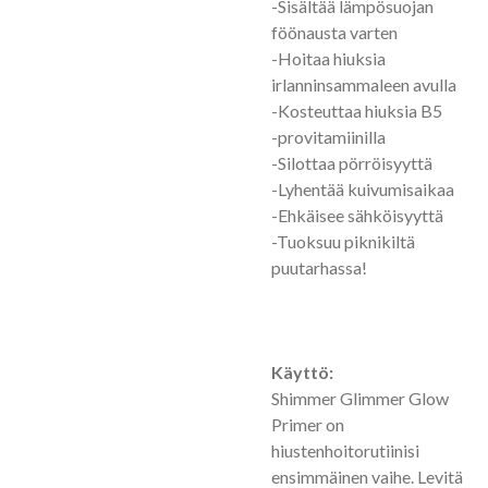
-Sisältää lämpösuojan
föönausta varten
-Hoitaa hiuksia
irlanninsammaleen avulla
-Kosteuttaa hiuksia B5
-provitamiinilla
-Silottaa pörröisyyttä
-Lyhentää kuivumisaikaa
-Ehkäisee sähköisyyttä
-Tuoksuu piknikiltä
puutarhassa!
Käyttö:
Shimmer Glimmer Glow
Primer on
hiustenhoitorutiinisi
ensimmäinen vaihe. Levitä