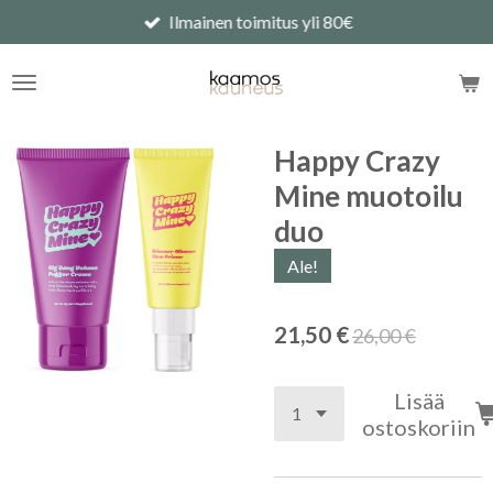
Ilmainen toimitus yli 80€
Siirry
pääsisältöön
Happy Crazy
Mine muotoilu
duo
Ale!
21,50 €
26,00 €
Lisää
ostoskoriin