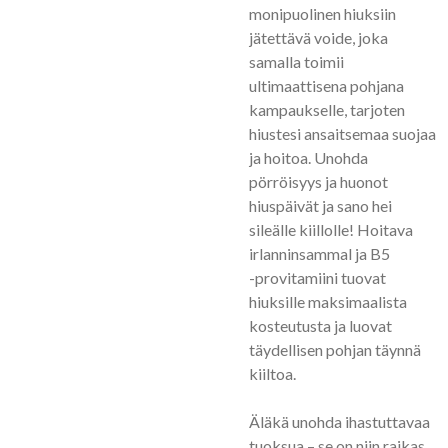
monipuolinen hiuksiin
jätettävä voide, joka
samalla toimii
ultimaattisena pohjana
kampaukselle, tarjoten
hiustesi ansaitsemaa suojaa
ja hoitoa. Unohda
pörröisyys ja huonot
hiuspäivät ja sano hei
sileälle kiillolle! Hoitava
irlanninsammal ja B5
-provitamiini tuovat
hiuksille maksimaalista
kosteutusta ja luovat
täydellisen pohjan täynnä
kiiltoa.
Äläkä unohda ihastuttavaa
tuoksua – se on niin raikas