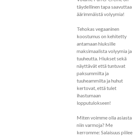
täydellinen tapa saavuttaa
äärimmäistä volyymia!
Tehokas vegaaninen
koostumus on kehitetty
antamaan hiuksille
maksimaalista volyymia ja
tuuheutta. Hiukset sekä
näyttävät että tuntuvat
paksummilta ja
tuuheammilta ja huhut
kertovat, että tulet
ihastumaan
lopputulokseen!
Miten voimme olla asiasta
niin varmoja? Me
kerromme: Salaisuus piilee