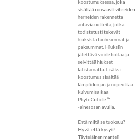
koostumuksessa, joka
sisältää runsaasti vihreiden
herneiden rakennetta
antavia uutteita, jotka
todistetusti tekevät
hiuksista tuuheammat ja
paksummat. Hiuksiin
jätettävä voide hoitaa ja
selvittää hiukset
latistamatta. Lisäksi
koostumus sisältää
lämpöduojan ja nopeuttaa
kuivumisaikaa
PhytoCuticle ™
-ainesosan avulla.
Entä miltä se tuoksuu?
Hyvä, että kysyit!
Täyteläinen manteli