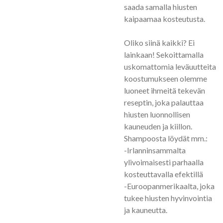
saada samalla hiusten
kaipaamaa kosteutusta.
Oliko siinä kaikki? Ei
lainkaan! Sekoittamalla
uskomattomia leväuutteita
koostumukseen olemme
luoneet ihmeitä tekevän
reseptin, joka palauttaa
hiusten luonnollisen
kauneuden ja kiillon.
Shampoosta löydät mm.:
-Irlanninsammalta
ylivoimaisesti parhaalla
kosteuttavalla efektillä
-Euroopanmerikaalta, joka
tukee hiusten hyvinvointia
ja kauneutta.