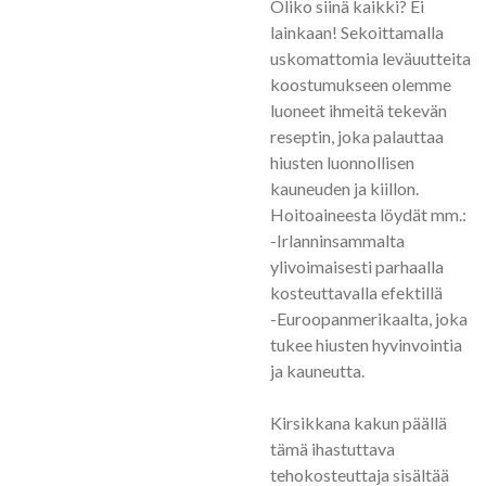
Oliko siinä kaikki? Ei
lainkaan! Sekoittamalla
uskomattomia leväuutteita
koostumukseen olemme
luoneet ihmeitä tekevän
reseptin, joka palauttaa
hiusten luonnollisen
kauneuden ja kiillon.
Hoitoaineesta löydät mm.:
-Irlanninsammalta
ylivoimaisesti parhaalla
kosteuttavalla efektillä
-Euroopanmerikaalta, joka
tukee hiusten hyvinvointia
ja kauneutta.
Kirsikkana kakun päällä
tämä ihastuttava
tehokosteuttaja sisältää