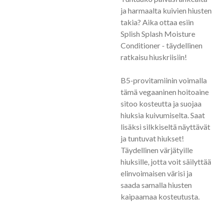
ja harmaalta kuivien hiusten
takia? Aika ottaa esiin
Splish Splash Moisture
Conditioner - täydellinen
ratkaisu hiuskriisiin!
B5-provitamiinin voimalla
tämä vegaaninen hoitoaine
sitoo kosteutta ja suojaa
hiuksia kuivumiselta. Saat
lisäksi silkkiseltä näyttävät
ja tuntuvat hiukset!
Täydellinen värjätyille
hiuksille, jotta voit säilyttää
elinvoimaisen värisi ja
saada samalla hiusten
kaipaamaa kosteutusta.