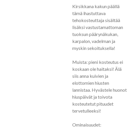
Kirsikkana kakun päällä
tämä ihastuttava
tehokosteuttaja sisältää
lisäksi vastustamattoman
tuoksun päärynäkukan,
karpalon, vadelman ja
myskin sekoituksella!
Muista: pieni kosteutus ei
koskaan ole haitaksi! Älä
siis anna kuivien ja
elottomien hiusten
lannistaa. Hyvästele huonot
hiuspäivät ja toivota
kosteutetut pituudet
tervetulleeksi!
Ominaisuudet: