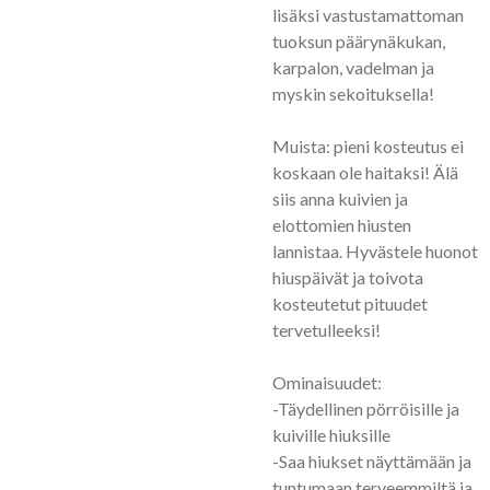
lisäksi vastustamattoman
tuoksun päärynäkukan,
karpalon, vadelman ja
myskin sekoituksella!
Muista: pieni kosteutus ei
koskaan ole haitaksi! Älä
siis anna kuivien ja
elottomien hiusten
lannistaa. Hyvästele huonot
hiuspäivät ja toivota
kosteutetut pituudet
tervetulleeksi!
Ominaisuudet:
-Täydellinen pörröisille ja
kuiville hiuksille
-Saa hiukset näyttämään ja
tuntumaan terveemmiltä ja