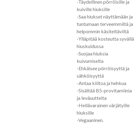
-Täydellinen pörröisille ja
kuiville hiuksille
-Saa hiukset näyttämään ja
tuntumaan terveemmiltä ja
helpommin käsiteltäviltä
-Ylläpitää kosteutta syvällä
hiuskuidussa
-Suojaa hiuksia
kuivumiselta
-Ehkäisee pörröisyyttä ja
sähköisyyttä
-Antaa kiiltoa ja hehkua
-Sisältää B5-provitamiinia
ja leväuutteita
-Hellävarainen värjätyille
hiuksille
-Vegaaninen.