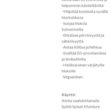
helpommin käsiteltäviltä
-Ylläpitää kosteutta syvällä
hiuskuidussa
-Suojaa hiuksia
kuivumiselta
-Ehkäisee pörröisyyttä ja
sähköisyyttä
-Antaa kiiltoa ja hehkua
-Sisältää B5-provitamiinia
ja leväuutteita
-Hellävarainen värjätyille
hiuksille
-Vegaaninen.
Käyttö:
Aloita vaahdottamalla
Splish Splash Moisture