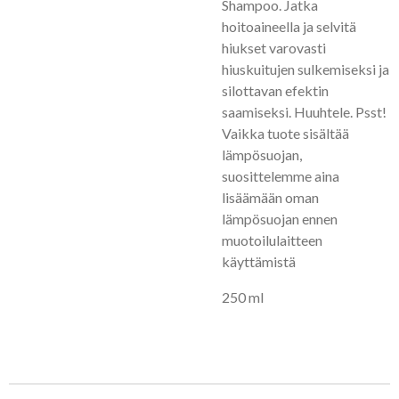
Shampoo. Jatka
hoitoaineella ja selvitä
hiukset varovasti
hiuskuitujen sulkemiseksi ja
silottavan efektin
saamiseksi. Huuhtele. Psst!
Vaikka tuote sisältää
lämpösuojan,
suosittelemme aina
lisäämään oman
lämpösuojan ennen
muotoilulaitteen
käyttämistä
250 ml