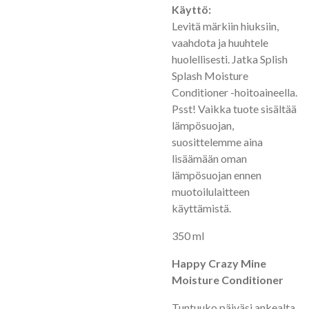
Käyttö:
Levitä märkiin hiuksiin,
vaahdota ja huuhtele
huolellisesti. Jatka Splish
Splash Moisture
Conditioner -hoitoaineella.
Psst! Vaikka tuote sisältää
lämpösuojan,
suosittelemme aina
lisäämään oman
lämpösuojan ennen
muotoilulaitteen
käyttämistä.
350 ml
Happy Crazy Mine
Moisture Conditioner
Tuntuuko päiväsi ankealta