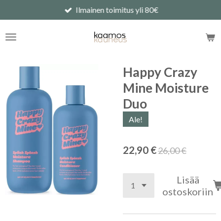
Ilmainen toimitus yli 80€
Siirry
pääsisältöön
Happy Crazy
Mine Moisture
Duo
Ale!
22,90 €
26,00 €
Lisää
ostoskoriin