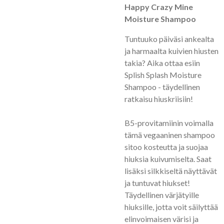
Happy Crazy Mine
Moisture Shampoo
Tuntuuko päiväsi ankealta
ja harmaalta kuivien hiusten
takia? Aika ottaa esiin
Splish Splash Moisture
Shampoo - täydellinen
ratkaisu hiuskriisiin!
B5-provitamiinin voimalla
tämä vegaaninen shampoo
sitoo kosteutta ja suojaa
hiuksia kuivumiselta. Saat
lisäksi silkkiseltä näyttävät
ja tuntuvat hiukset!
Täydellinen värjätyille
hiuksille, jotta voit säilyttää
elinvoimaisen värisi ja