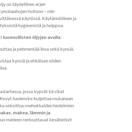
y on täydellinen arjen
ynsinauhojen hoitoon – niin
vittäisessä käytössä. Käytännöllinen ja
ityksestä hygieenistä ja helppoa.
ti
luonnollisten öljyjen avulla
:
uttaa ja pehmentää ihoa sekä kynsiä.
istaa kynsiä ja ehkäisee niiden
lua.
utarhassa, jossa kypsät kirsikat
. Kevyt tuulenvire kuljettaa mukanaan
joka sekoittuu mehukkaiden hedelmien
ukas, makea, lämmin ja
 tuo mieleen rentouttavat kesähetket