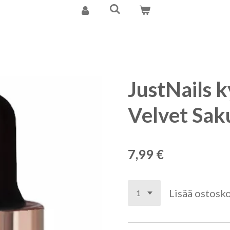
JustNails 
Velvet Sak
7,99 €
Lisää ostosko