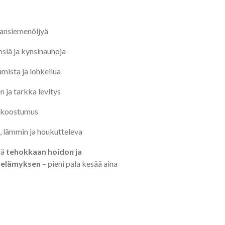
ikansiemenöljyä
nsiä ja kynsinauhoja
mista ja lohkeilua
 ja tarkka levitys
ä koostumus
 lämmin ja houkutteleva
ää
tehokkaan hoidon ja
uelämyksen
– pieni pala kesää aina