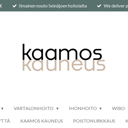
0€
Ilmainen nouto Seinäjoen hoitolalta
We deliver p
VARTALONHOITO
IHONHOITO
WIBO
YTTÄ
KAAMOS KAUNEUS
POISTONURKKAUS