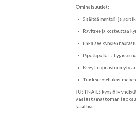
Ominaisuudet:
Sisältää manteli- ja pers
Ravitsee ja kosteuttaa ky
Ehkäisee kynsien haurastu
Pipettipullo → hygieeninen
Kevyt, nopeasti imeytyv
Tuoksu:
mehukas, makea,
JUSTNAILS kynsiöljy yhdist
vastustamattoman tuoks
käsilläsi.