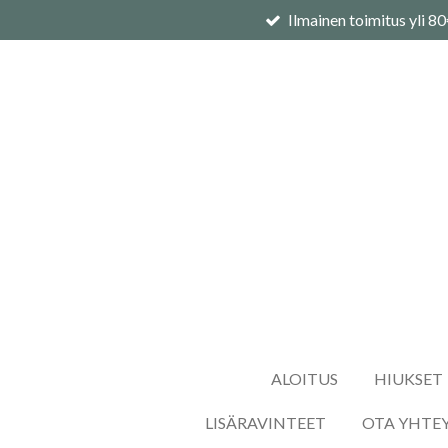
Ilmainen toimitus yli 8
Siirry
pääsisältöön
ALOITUS
HIUKSET
LISÄRAVINTEET
OTA YHTE