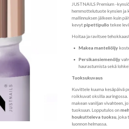
JUSTNAILS Premium -kynsiölj
hemmottelutuote kynsien ja k
mallinnuksen jälkeen kuin päi
kevyt
pipettipullo
tekee lev
Hoitaa ja ravitsee tehokkaas
Makea manteliöljy
koste
Persikansiemenöljy
vahv
haurastumista sekä lohkei
Tuoksukuvaus
Kuvittele kuuma kesäpäivä pu
roikkuvat oksilla auringossa
makean vaniljan vivahteen, 
tuoksuun. Lopputulos on
meh
houkutteleva tuoksu
, joka
luonnon helmassa.