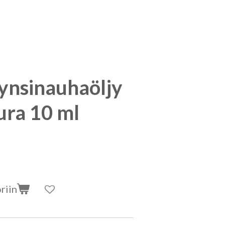
kynsinauhaöljy
ura 10 ml
riin