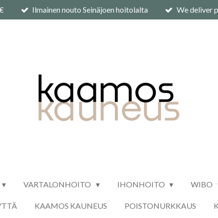
0€
Ilmainen nouto Seinäjoen hoitolalta
We deliver p
VARTALONHOITO
IHONHOITO
WIBO
YTTÄ
KAAMOS KAUNEUS
POISTONURKKAUS