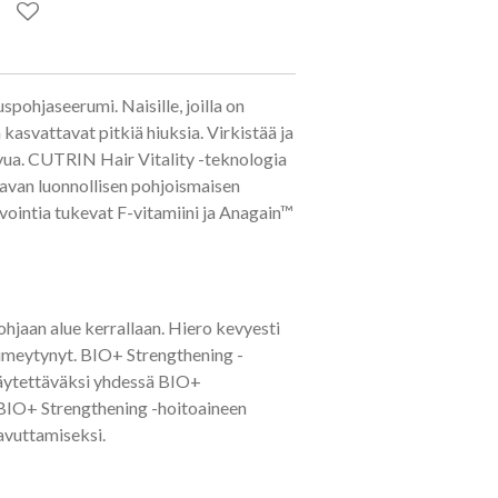
ohjaseerumi. Naisille, joilla on
 kasvattavat pitkiä hiuksia. Virkistää ja
vua. CUTRIN Hair Vitality -teknologia
aavan luonnollisen pohjoismaisen
vointia tukevat F-vitamiini ja Anagain™
ohjaan alue kerrallaan. Hiero kevyesti
 imeytynyt. BIO+ Strengthening -
käytettäväksi yhdessä BIO+
BIO+ Strengthening -hoitoaineen
avuttamiseksi.