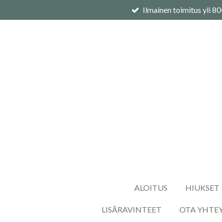
Ilmainen toimitus yli 8
Siirry
pääsisältöön
ALOITUS
HIUKSET
LISÄRAVINTEET
OTA YHTE