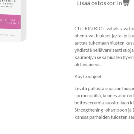
Lisää ostoskoriin
CUTRIN BIO+ vahvistava hiusp
ohentuvat hiukset ja/tai jotka
auttaa tukemaan hiusten kas
yhdistää hellävaraisesti suoj
kauraöljyn sekä hiusten hyvin
aktiiviaineet.
Käyttöohjeet
Levitä pullosta suoraan hiusp
sormenpäillä, kunnes aine on
hoitoseerumia suositellaan 
Strengthening -shampoon ja 
kanssa parhaiden tulosten sa