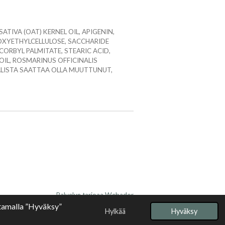
TIVA (OAT) KERNEL OIL, APIGENIN,
ROXYETHYLCELLULOSE, SACCHARIDE
SCORBYL PALMITATE, STEARIC ACID,
OIL, ROSMARINUS OFFICINALIS
SALISTA SAATTAA OLLA MUUTTUNUT,
Palvelun tarjoaa
Webador
ttamalla ”Hyväksy”
Hylkää
Hyväksy