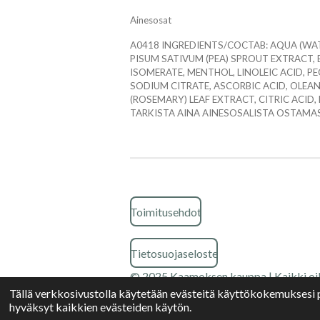
Ainesosat
A0418 INGREDIENTS/COCTAB: AQUA (WATE
PISUM SATIVUM (PEA) SPROUT EXTRACT,
ISOMERATE, MENTHOL, LINOLEIC ACID, PE
SODIUM CITRATE, ASCORBIC ACID, OLEAN
(ROSEMARY) LEAF EXTRACT, CITRIC ACID
TARKISTA AINA AINESOSALISTA OSTAMA
Toimitusehdot
Tietosuojaseloste
© 2025 Kaamoksen kauppa | Kaikki oi
Tällä verkkosivustolla käytetään evästeitä käyttökokemuksesi 
hyväksyt kaikkien evästeiden käytön.