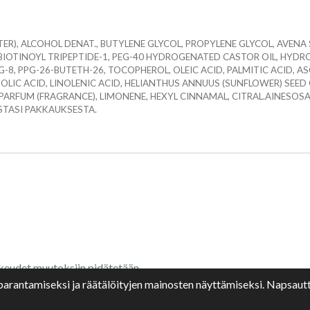
R), ALCOHOL DENAT., BUTYLENE GLYCOL, PROPYLENE GLYCOL, AVENA SA
 BIOTINOYL TRIPEPTIDE-1, PEG-40 HYDROGENATED CASTOR OIL, HYD
G-8, PPG-26-BUTETH-26, TOCOPHEROL, OLEIC ACID, PALMITIC ACID, A
OLIC ACID, LINOLENIC ACID, HELIANTHUS ANNUUS (SUNFLOWER) SEED 
, PARFUM (FRAGRANCE), LIMONENE, HEXYL CINNAMAL, CITRAL.AINESO
STASI PAKKAUKSESTA.
keudet muutoksiin pidätetään
parantamiseksi ja räätälöityjen mainosten näyttämiseksi. Napsau