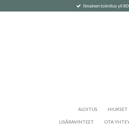
Ilmainen toimitus yli 8
Siirry
pääsisältöön
ALOITUS
HIUKSET
LISÄRAVINTEET
OTA YHTE