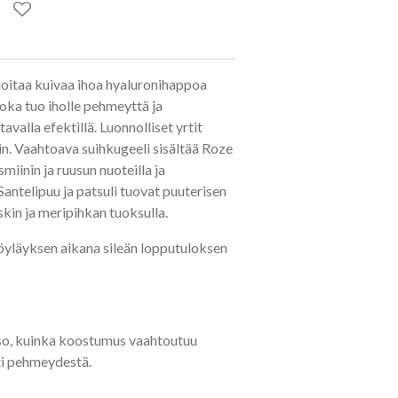
oitaa kuivaa ihoa hyaluronihappoa
joka tuo iholle pehmeyttä ja
valla efektillä. Luonnolliset yrtit
in. Vaahtoava suihkugeeli sisältää Roze
iinin ja ruusun nuoteilla ja
Santelipuu ja patsuli tuovat puuterisen
skin ja meripihkan tuoksulla.
höyläyksen aikana sileän lopputuloksen
tso, kuinka koostumus vaahtoutuu
uti pehmeydestä.