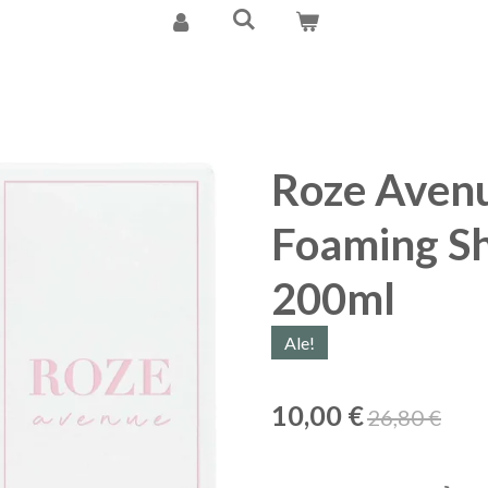
Roze Aven
Foaming S
200ml
Ale!
10,00 €
26,80 €