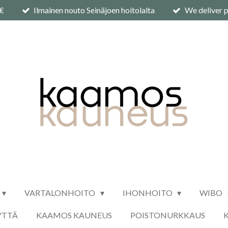
0€
Ilmainen nouto Seinäjoen hoitolalta
We deliver p
VARTALONHOITO
IHONHOITO
WIBO
YTTÄ
KAAMOS KAUNEUS
POISTONURKKAUS