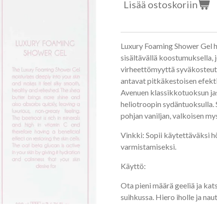
Lisää ostoskoriin
Luxury Foaming Shower Gel h
sisältävällä koostumuksella, 
virheettömyyttä syväkosteutta
antavat pitkäkestoisen efekt
Avenuen klassikkotuoksun jasm
heliotroopin sydäntuoksulla. 
pohjan vaniljan, valkoisen my
Vinkki: Sopii käytettäväksi 
varmistamiseksi.
Käyttö:
Ota pieni määrä geeliä ja ka
suihkussa. Hiero iholle ja na