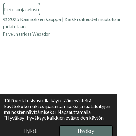
Tietosuojaseloste
© 2025 Kaamoksen kauppa | Kaikki oikeudet muutoksiin
pidätetään
Palvelun tarjoaa
Webador
Tällä verkkosivustolla käytetään evästeitä
käyttökokemuksesi parantamiseksi ja räätälöityjen
mainosten näyttämiseksi. Napsauttamalla
”Hyväksy” hyväksyt kaikkien evästeiden käytön.
Hylkää
Hyväksy