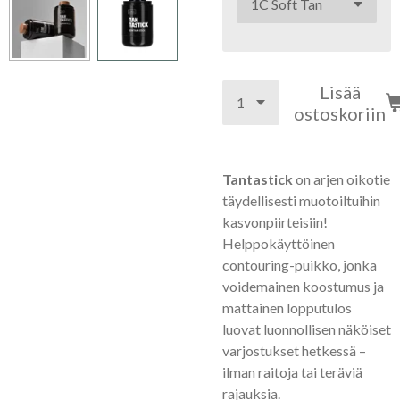
Lisää
ostoskoriin
Tantastick
on arjen oikotie
täydellisesti muotoiltuihin
kasvonpiirteisiin!
Helppokäyttöinen
contouring-puikko, jonka
voidemainen koostumus ja
mattainen lopputulos
luovat luonnollisen näköiset
varjostukset hetkessä –
ilman raitoja tai teräviä
rajauksia.