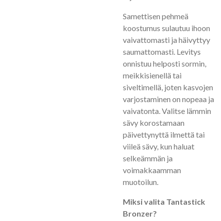
Samettisen pehmeä
koostumus sulautuu ihoon
vaivattomasti ja häivyttyy
saumattomasti. Levitys
onnistuu helposti sormin,
meikkisienellä tai
siveltimellä, joten kasvojen
varjostaminen on nopeaa ja
vaivatonta. Valitse lämmin
sävy korostamaan
päivettynyttä ilmettä tai
viileä sävy, kun haluat
selkeämmän ja
voimakkaamman
muotoilun.
Miksi valita Tantastick
Bronzer?