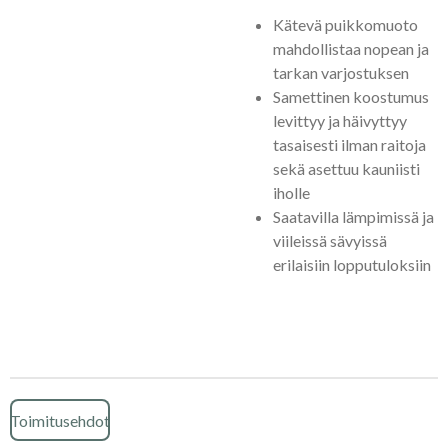
Kätevä puikkomuoto
mahdollistaa nopean ja
tarkan varjostuksen
Samettinen koostumus
levittyy ja häivyttyy
tasaisesti ilman raitoja
sekä asettuu kauniisti
iholle
Saatavilla lämpimissä ja
viileissä sävyissä
erilaisiin lopputuloksiin
Toimitusehdot