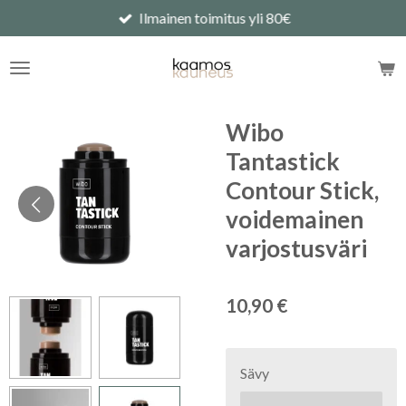
Ilmainen toimitus yli 80€
Siirry
pääsisältöön
Wibo
Tantastick
Contour Stick,
voidemainen
varjostusväri
10,90 €
Sävy