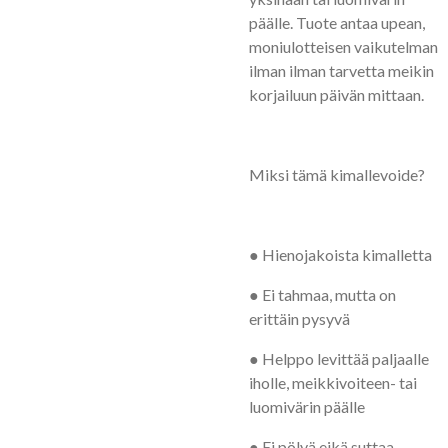
päälle. Tuote antaa upean,
moniulotteisen vaikutelman
ilman ilman tarvetta meikin
korjailuun päivän mittaan.
Miksi tämä kimallevoide?
● Hienojakoista kimalletta
● Ei tahmaa, mutta on
erittäin pysyvä
● Helppo levittää paljaalle
iholle, meikkivoiteen- tai
luomivärin päälle
● Ei pölyä eikä suttaa