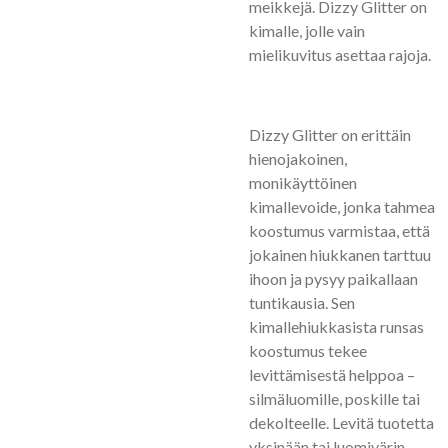
meikkejä. Dizzy Glitter on
kimalle, jolle vain
mielikuvitus asettaa rajoja.
Dizzy Glitter on erittäin
hienojakoinen,
monikäyttöinen
kimallevoide, jonka tahmea
koostumus varmistaa, että
jokainen hiukkanen tarttuu
ihoon ja pysyy paikallaan
tuntikausia. Sen
kimallehiukkasista runsas
koostumus tekee
levittämisestä helppoa –
silmäluomille, poskille tai
dekolteelle. Levitä tuotetta
yksinään tai luomivärin