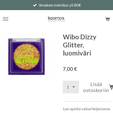
Ilmainen toimitus yli 80€
Siirry
pääsisältöön
Wibo Dizzy
Glitter,
luomiväri
7,00 €
Lisää
ostoskoriin
Luo upeita valoa heijastavia