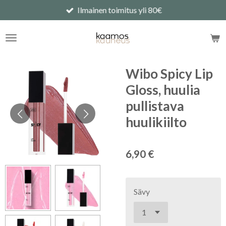
Ilmainen toimitus yli 80€
Siirry
pääsisältöön
Wibo Spicy Lip
Gloss, huulia
pullistava
huulikiilto
6,90 €
Sävy