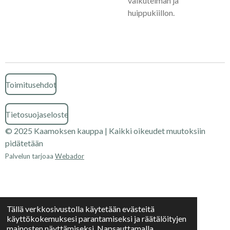
vaikutelman ja
huippukiillon.
Toimitusehdot
Tietosuojaseloste
© 2025 Kaamoksen kauppa | Kaikki oikeudet muutoksiin
pidätetään
Palvelun tarjoaa
Webador
Tällä verkkosivustolla käytetään evästeitä
käyttökokemuksesi parantamiseksi ja räätälöityjen
mainosten näyttämiseksi. Napsauttamalla