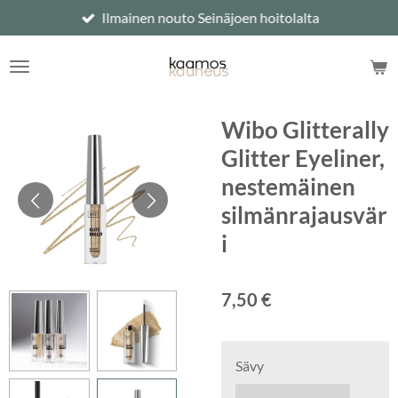
Ilmainen nouto Seinäjoen hoitolalta
Siirry
pääsisältöön
Wibo Glitterally
Glitter Eyeliner,
nestemäinen
silmänrajausvär
i
7,50 €
Sävy