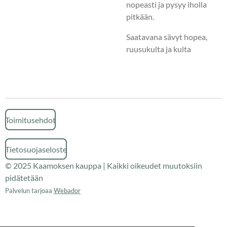
nopeasti ja pysyy iholla
pitkään.
Saatavana sävyt hopea,
ruusukulta ja kulta
Toimitusehdot
Tietosuojaseloste
© 2025 Kaamoksen kauppa | Kaikki oikeudet muutoksiin
pidätetään
Palvelun tarjoaa
Webador