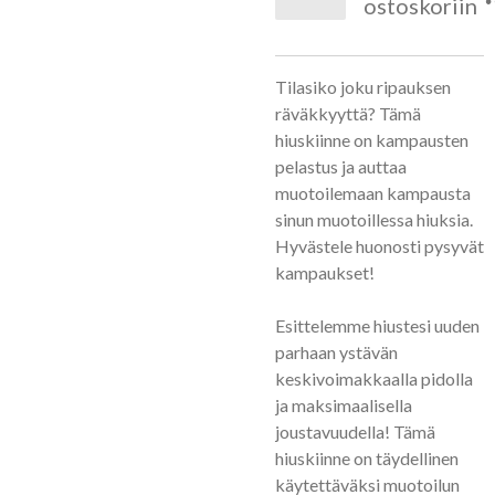
ostoskoriin
Tilasiko joku ripauksen
räväkkyyttä? Tämä
hiuskiinne on kampausten
pelastus ja auttaa
muotoilemaan kampausta
sinun muotoillessa hiuksia.
Hyvästele huonosti pysyvät
kampaukset!
Esittelemme hiustesi uuden
parhaan ystävän
keskivoimakkaalla pidolla
ja maksimaalisella
joustavuudella! Tämä
hiuskiinne on täydellinen
käytettäväksi muotoilun