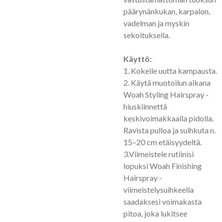
päärynänkukan, karpalon,
vadelman ja myskin
sekoituksella.
Käyttö:
1. Kokeile uutta kampausta.
2. Käytä muotoilun aikana
Woah Styling Hairspray -
hiuskiinnettä
keskivoimakkaalla pidolla.
Ravista pulloa ja suihkuta n.
15–20 cm etäisyydeltä.
3.Viimeistele rutiinisi
lopuksi Woah Finishing
Hairspray -
viimeistelysuihkeella
saadaksesi voimakasta
pitoa, joka lukitsee