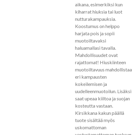
aikana, esimerkiksi kun
kiharrat hiuksia tai luot
nutturakampauksia.
Koostumus on helppo
harjata pois ja sopii
muotoiltavaksi
haluamallasi tavalla.
Mahdollisuudet ovat
rajattomat! Hiuskiinteen
muotoiltavuus mahdollistaa
eri kampausten
kokeilemisen ja
uudelleenmuotoilun. Lisäksi
saat upeaa kiiltoa ja suojan
kosteutta vastaan.
Kirsikkana kakun päällä
tuote sisältää myös
uskomattoman
vastustamattoman tuoksun