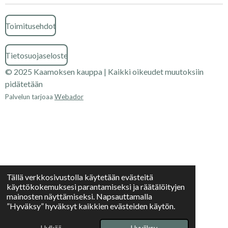
Toimitusehdot
Tietosuojaseloste
© 2025 Kaamoksen kauppa | Kaikki oikeudet muutoksiin
pidätetään
Palvelun tarjoaa
Webador
Tällä verkkosivustolla käytetään evästeitä
käyttökokemuksesi parantamiseksi ja räätälöityjen
mainosten näyttämiseksi. Napsauttamalla
”Hyväksy” hyväksyt kaikkien evästeiden käytön.