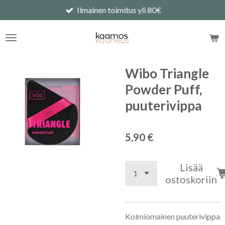
Ilmainen toimitus yli 80€
Siirry
pääsisältöön
Wibo Triangle
Powder Puff,
puuterivippa
5,90 €
Lisää
ostoskoriin
Kolmiomainen puuterivippa