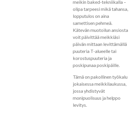
meikin baked-tekniikalla –
olipa tarpeesi mikä tahansa,
lopputulos on aina
samettisen pehmeä.
Kätevän muotoilun ansiosta
voit päivittää meikkiäsi
päivän mittaan levittämällä
puuteria T-alueelle tai
korostuspuuteria ja
poskipunaa poskipäille.
Tämä on pakollinen työkalu
jokaisessa meikkilaukussa,
jossa yhdistyvät
monipuolisuus ja helppo
levitys.