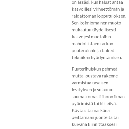
on ässäsi, kun haluat antaa
kasvoillesi virheettömän ja
raidattoman lopputuloksen.
Sen kolmiomainen muoto
mukautuu täydellisesti
kasvojesi muotoihin
mahdollistaen tarkan
puuteroinnin ja baked-
tekniikan hyödyntämisen.
Puuterihuiskun pehmeä
mutta joustava rakenne
varmistaa tasaisen
levityksen ja sulautuu
saumattomasti ihoon ilman
pyörimistä tai hilseilyä.
Käytä sitä märkänä
peittämään juonteita tai
kuivana kiinnittääksesi