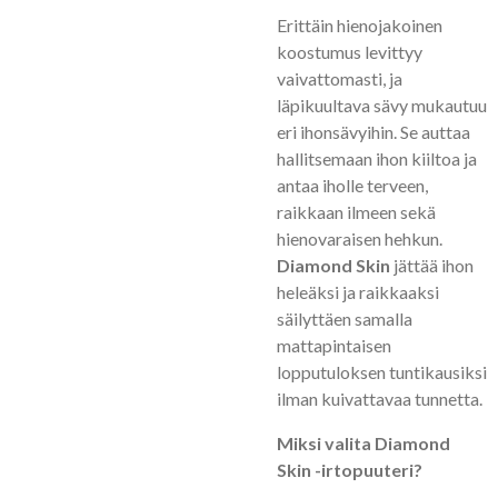
Erittäin hienojakoinen
koostumus levittyy
vaivattomasti, ja
läpikuultava sävy mukautuu
eri ihonsävyihin. Se auttaa
hallitsemaan ihon kiiltoa ja
antaa iholle terveen,
raikkaan ilmeen sekä
hienovaraisen hehkun.
Diamond Skin
jättää ihon
heleäksi ja raikkaaksi
säilyttäen samalla
mattapintaisen
lopputuloksen tuntikausiksi
ilman kuivattavaa tunnetta.
Miksi valita Diamond
Skin -irtopuuteri?