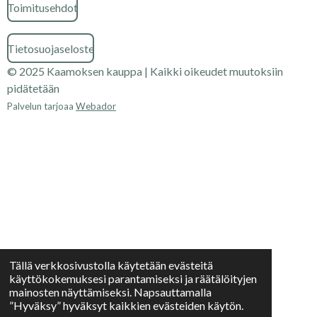
Toimitusehdot
Tietosuojaseloste
© 2025 Kaamoksen kauppa | Kaikki oikeudet muutoksiin
pidätetään
Palvelun tarjoaa
Webador
Tällä verkkosivustolla käytetään evästeitä
käyttökokemuksesi parantamiseksi ja räätälöityjen
mainosten näyttämiseksi. Napsauttamalla
”Hyväksy” hyväksyt kaikkien evästeiden käytön.