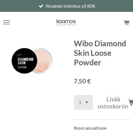
Ilmainen toimitus yli 80€
Siirry
pääsisältöön
Wibo Diamond
Skin Loose
Powder
7,50 €
Lisää
ostoskoriin
Ihosi ansaitsee