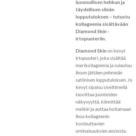
luonnollisen hehkun ja
täydellisen sileän
lopputuloksen – tutustu
kollageenia sisältävään
Diamond Skin -
irtopuuteriin.
Diamond Skin
on kevyt
irtopuuteri, joka sisältää
merikollageenia ja sulautuu
ihoon jättäen pehmeän
satiinisen lopputuloksen. Jo
kevyt sipaisu siveltimellä
tasoittaa juonteiden
näkyvyyttä, kiinnittää
meikin ja auttaa hoitamaan
ihoa kollageenin
kosteuttavien
ominaisuuksien ansiosta.