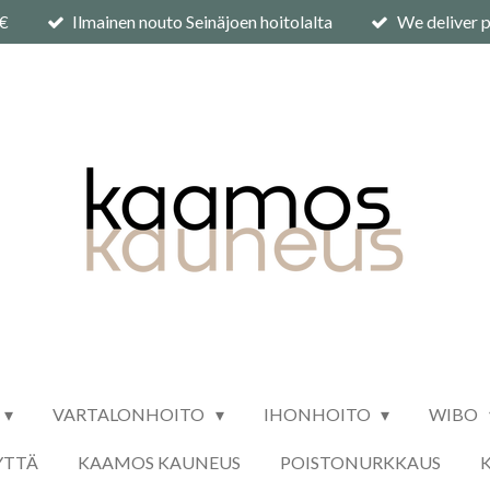
0€
Ilmainen nouto Seinäjoen hoitolalta
We deliver p
VARTALONHOITO
IHONHOITO
WIBO
YTTÄ
KAAMOS KAUNEUS
POISTONURKKAUS