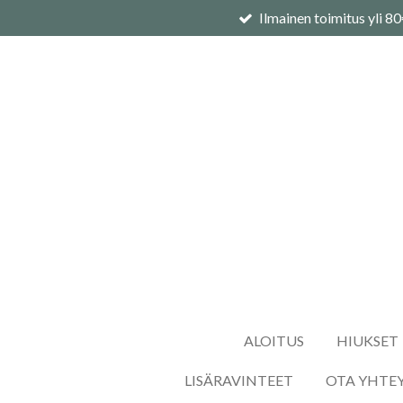
Ilmainen toimitus yli 8
Siirry
pääsisältöön
ALOITUS
HIUKSET
LISÄRAVINTEET
OTA YHTE