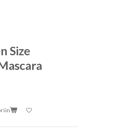
n Size
Mascara
riin