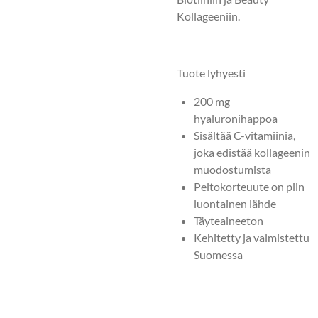
Kollageeniin.
Tuote lyhyesti
200 mg
hyaluronihappoa
Sisältää C-vitamiinia,
joka edistää kollageenin
muodostumista
Peltokorteuute on piin
luontainen lähde
Täyteaineeton
Kehitetty ja valmistettu
Suomessa