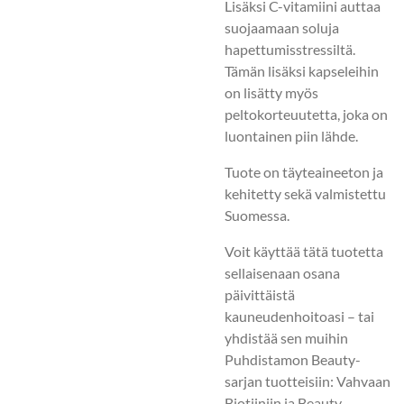
Lisäksi C-vitamiini auttaa
suojaamaan soluja
hapettumisstressiltä.
Tämän lisäksi kapseleihin
on lisätty myös
peltokorteuutetta, joka on
luontainen piin lähde.
Tuote on täyteaineeton ja
kehitetty sekä valmistettu
Suomessa.
Voit käyttää tätä tuotetta
sellaisenaan osana
päivittäistä
kauneudenhoitoasi – tai
yhdistää sen muihin
Puhdistamon Beauty-
sarjan tuotteisiin: Vahvaan
Biotiiniin ja Beauty