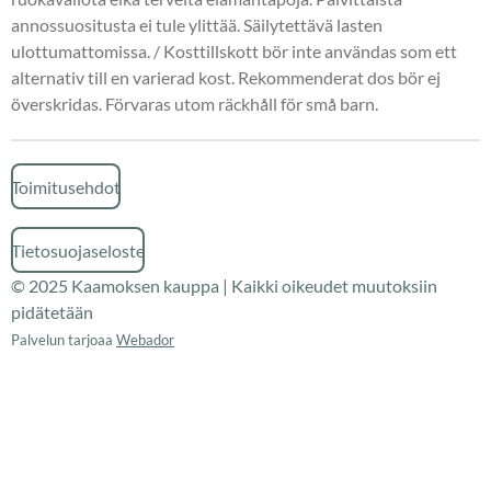
annossuositusta ei tule ylittää. Säilytettävä lasten
ulottumattomissa.
/ Kosttillskott bör inte användas som ett
alternativ till en varierad kost. Rekommenderat dos bör ej
överskridas. Förvaras utom räckhåll för små barn.
Toimitusehdot
Tietosuojaseloste
© 2025 Kaamoksen kauppa | Kaikki oikeudet muutoksiin
pidätetään
Palvelun tarjoaa
Webador