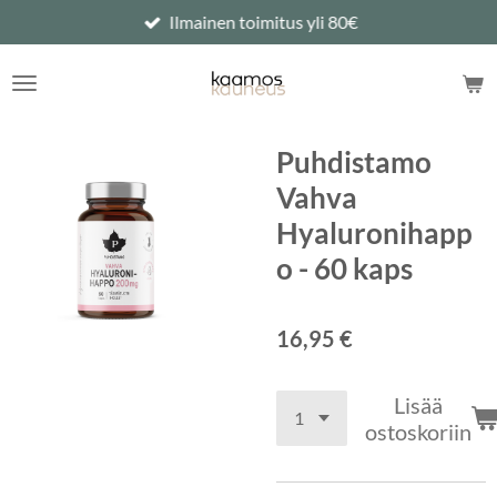
Ilmainen toimitus yli 80€
Siirry
pääsisältöön
Puhdistamo
Vahva
Hyaluronihapp
o - 60 kaps
16,95 €
Lisää
ostoskoriin