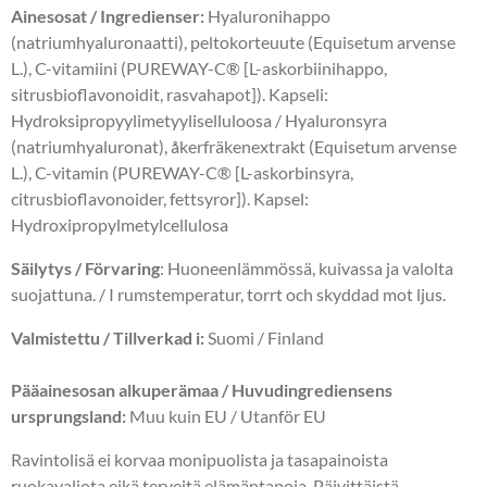
Ainesosat / Ingredienser:
Hyaluronihappo
(natriumhyaluronaatti), peltokorteuute (Equisetum arvense
L.), C-vitamiini (PUREWAY-C® [L-askorbiinihappo,
sitrusbioflavonoidit, rasvahapot]). Kapseli:
Hydroksipropyylimetyyliselluloosa /
Hyaluronsyra
(natriumhyaluronat), åkerfräkenextrakt (
Equisetum arvense
L.),
C-vitamin (PUREWAY-C® [L-askorbinsyra,
citrusbioflavonoider, fettsyror]). Kapsel:
Hydroxipropylmetylcellulosa
Säilytys / Förvaring
: Huoneenlämmössä, kuivassa ja valolta
suojattuna. / I rumstemperatur, torrt och skyddad mot ljus.
Valmistettu / Tillverkad i:
Suomi / Finland
Pääainesosan alkuperämaa
/
Huvudingrediensens
u
rsprungsland:
Muu kuin EU / Utanför EU
Ravintolisä ei korvaa monipuolista ja tasapainoista
ruokavaliota eikä terveitä elämäntapoja. Päivittäistä