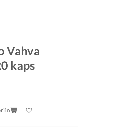
o Vahva
120 kaps
riin