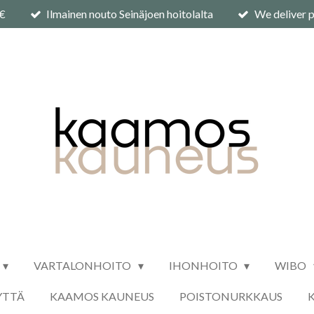
0€
Ilmainen nouto Seinäjoen hoitolalta
We deliver p
VARTALONHOITO
IHONHOITO
WIBO
YTTÄ
KAAMOS KAUNEUS
POISTONURKKAUS