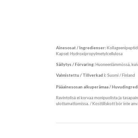
Ainesosat / Ingredienser:
Kollageenipeptidi 
Kapsel: Hydroxipropylmetylcellulosa
Säilytys / Förvaring
: Huoneenlämmössä, kuiva
Valmistettu / Tillverkad i:
Suomi / Finland
Pääainesosan alkuperämaa
/
Huvudingred
Ravintolisä ei korvaa monipuolista ja tasapaino
ulottumattomissa.
/ Kosttillskott bör inte a