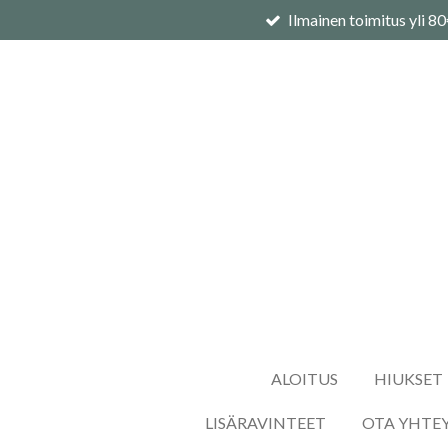
Ilmainen toimitus yli 8
Siirry
pääsisältöön
ALOITUS
HIUKSET
LISÄRAVINTEET
OTA YHTE