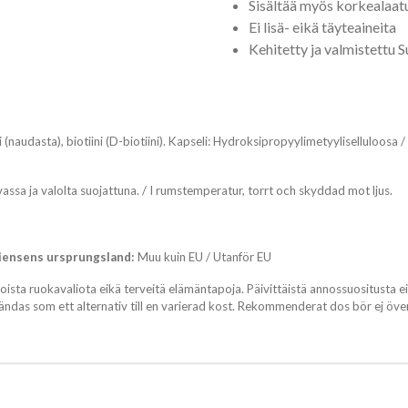
Sisältää myös korkealaatu
Ei lisä- eikä täyteaineita
Kehitetty ja valmistettu
(naudasta), biotiini (D-biotiini). Kapseli: Hydroksipropyylimetyyliselluloosa / 
ssa ja valolta suojattuna. / I rumstemperatur, torrt och skyddad mot ljus.
iensens u
rsprungsland:
Muu kuin EU / Utanför EU
ista ruokavaliota eikä terveitä elämäntapoja. Päivittäistä annossuositusta ei t
nvändas som ett alternativ till en varierad kost. Rekommenderat dos bör ej öve