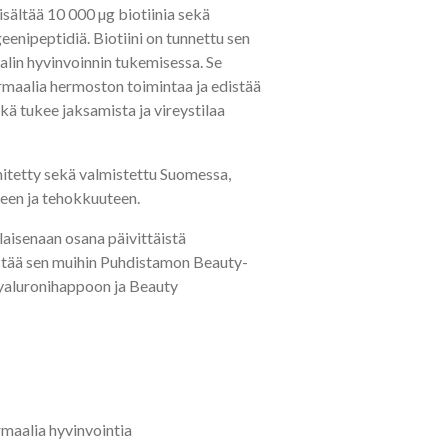
sältää 10 000 µg biotiinia sekä
eenipeptidiä. Biotiini on tunnettu sen
aalin hyvinvoinnin tukemisessa. Se
maalia hermoston toimintaa ja edistää
ä tukee jaksamista ja vireystilaa
hitetty sekä valmistettu Suomessa,
teen ja tehokkuuteen.
llaisenaan osana päivittäistä
stää sen muihin Puhdistamon Beauty-
Hyaluronihappoon ja Beauty
rmaalia hyvinvointia