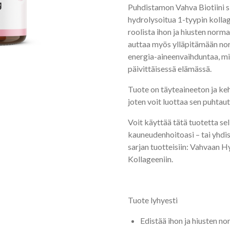
Puhdistamon Vahva Biotiini si
hydrolysoitua 1-tyypin kollag
roolista ihon ja hiusten norm
auttaa myös ylläpitämään nor
energia-aineenvaihduntaa, mik
päivittäisessä elämässä.
Tuote on täyteaineeton ja ke
joten voit luottaa sen puhtau
Voit käyttää tätä tuotetta se
kauneudenhoitoasi – tai yhdi
sarjan tuotteisiin: Vahvaan 
Kollageeniin.
Tuote lyhyesti
Edistää ihon ja hiusten no