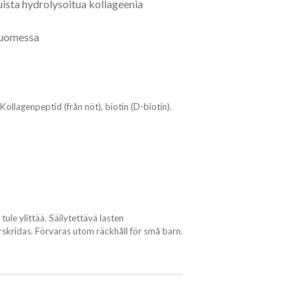
ista hydrolysoitua kollageenia
 Suomessa
Kollagenpeptid (från nöt), biotin (D-biotin).
ule ylittää. Säilytettävä lasten
rskridas. Förvaras utom räckhåll för små barn.