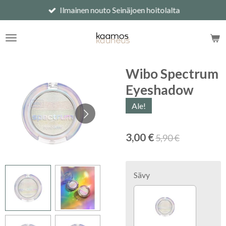
Ilmainen nouto Seinäjoen hoitolalta
Siirry
pääsisältöön
Wibo Spectrum
Eyeshadow
Ale!
3,00 €
5,90 €
Sävy