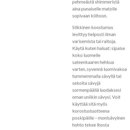
pehmeästä shimmeristä
aina punaiselle matolle
sopivaan kiiltoon.
Silkkinen koostumus
levittyy helposti ilman
varisemista tai raitoja.
Käytä kuten haluat: sipaise
koko luomelle
sateenkaaren hehkua
varten, syvennä luomivakoa
tummemmalla sävyllä tai
sekoita sävyjä
sormenpäällä luodaksesi
oman uniikin sävysi. Voit
käyttää sitä myös
korostustuotteena
poskipäille – monisävyinen
hohto tekee ihosta