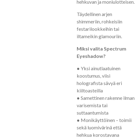
hehkuvan ja moniulotteisen.
Täydellinen arjen
shimmeriin, rohkeisiin
festarilookkeihin tai
iltameikin glamouriin.
Miksi valita Spectrum
Eyeshadow?
● Yksi ainutlaatuinen
koostumus, viisi
holografista sävyä eri
kiiltoasteilla
● Samettinen rakenne ilman
varisemista tai
suttaantumista
● Monikäyttöinen – toimii
sekä luomivärinä että
hehkua korostavana