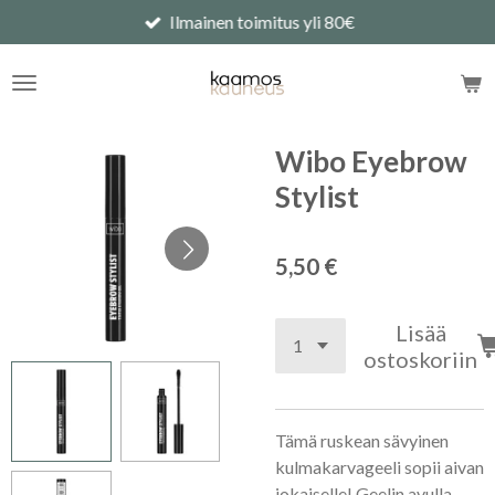
Ilmainen toimitus yli 80€
Siirry
pääsisältöön
Wibo Eyebrow
Stylist
5,50 €
Lisää
ostoskoriin
Tämä ruskean sävyinen
kulmakarvageeli sopii aivan
jokaiselle! Geelin avulla