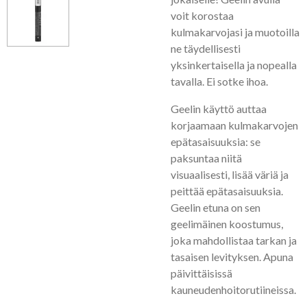
voit korostaa
kulmakarvojasi ja muotoilla
ne täydellisesti
yksinkertaisella ja nopealla
tavalla. Ei sotke ihoa.
Geelin käyttö auttaa
korjaamaan kulmakarvojen
epätasaisuuksia: se
paksuntaa niitä
visuaalisesti, lisää väriä ja
peittää epätasaisuuksia.
Geelin etuna on sen
geelimäinen koostumus,
joka mahdollistaa tarkan ja
tasaisen levityksen. Apuna
päivittäisissä
kauneudenhoitorutiineissa.