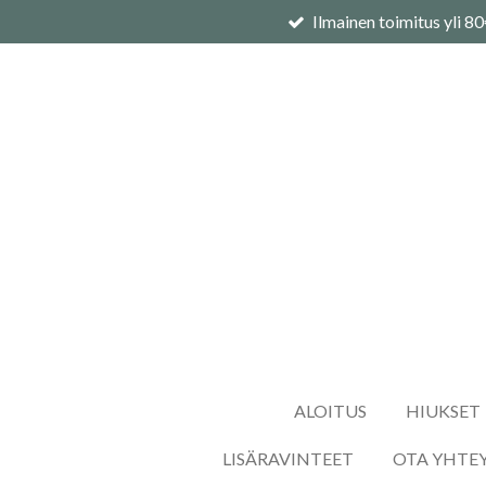
Ilmainen toimitus yli 8
Siirry
pääsisältöön
ALOITUS
HIUKSET
LISÄRAVINTEET
OTA YHTE