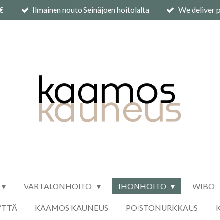
0€
Ilmainen nouto Seinäjoen hoitolalta
We deliver p
VARTALONHOITO
IHONHOITO
WIBO
YTTÄ
KAAMOS KAUNEUS
POISTONURKKAUS