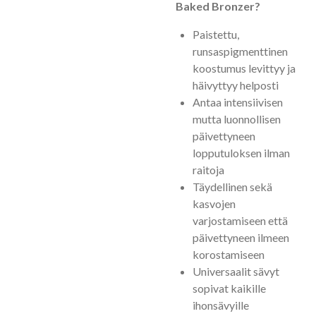
Baked Bronzer?
Paistettu,
runsaspigmenttinen
koostumus levittyy ja
häivyttyy helposti
Antaa intensiivisen
mutta luonnollisen
päivettyneen
lopputuloksen ilman
raitoja
Täydellinen sekä
kasvojen
varjostamiseen että
päivettyneen ilmeen
korostamiseen
Universaalit sävyt
sopivat kaikille
ihonsävyille