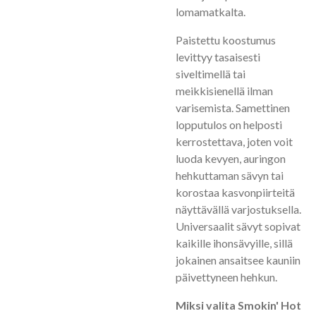
lomamatkalta.
Paistettu koostumus
levittyy tasaisesti
siveltimellä tai
meikkisienellä ilman
varisemista. Samettinen
lopputulos on helposti
kerrostettava, joten voit
luoda kevyen, auringon
hehkuttaman sävyn tai
korostaa kasvonpiirteitä
näyttävällä varjostuksella.
Universaalit sävyt sopivat
kaikille ihonsävyille, sillä
jokainen ansaitsee kauniin
päivettyneen hehkun.
Miksi valita Smokin' Hot